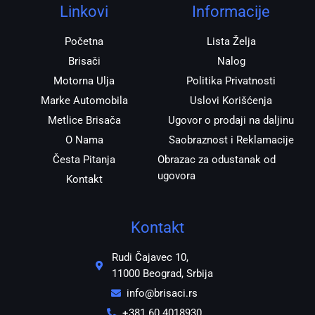
r
o
p
Linkovi
Informacije
a
k
p
m
Početna
Lista Želja
Brisači
Nalog
Motorna Ulja
Politika Privatnosti
Marke Automobila
Uslovi Korišćenja
Metlice Brisača
Ugovor o prodaji na daljinu
O Nama
Saobraznost i Reklamacije
Česta Pitanja
Obrazac za odustanak od
ugovora
Kontakt
Kontakt
Rudi Čajavec 10,
11000 Beograd, Srbija
info@brisaci.rs
+381 60 4018930