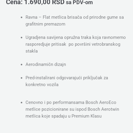
Cena:
1.690,00
RSD
sa PDV-om
Ravna – Flat metlica brisača od prirodne gume sa
grafitnim premazom
Ugradjena savijena opružna traka koja ravnomerno
rasporedjuje pritisak po površini vetrobranskog
stakla
Aerodinamičn dizajn
Pred-instalirani odgovarajući priključak za
konkretno vozila
Cenovno i po performansama Bosch AeroEco
metlice pozicionirane su ispod Bosch Aerotwin
metlica koje spadaju u Premium Klasu