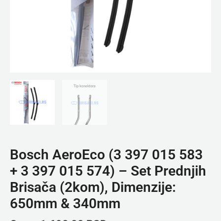
-
Set
Prednjih
Brisača
(2kom),
Dimenzije:
650mm
&
340mm
količina
Bosch AeroEco (3 397 015 583
+ 3 397 015 574) – Set Prednjih
Brisača (2kom), Dimenzije:
650mm & 340mm