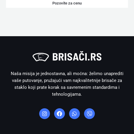
Pozovite za cenu
Naša misija je jednostavna, ali moćna: želimo unaprediti
vaše putovanje, pružajući vam najkvalitetnije brisače za
staklo koji prate korak sa savremenim standardima i
tehnologijama.
I
F
W
V
n
a
h
i
s
c
a
b
t
e
t
e
a
b
s
r
g
o
a