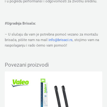
i u pogledu performansi i odgovornosti za životnu sredinu.
#Ugradnja Brisača:
– U slučaju da vam je potrebna pomoć vezano za montažu
brisača, pišite nam na mail
info@brisaci.rs
, stojimo vam na
raspolaganju i rado ćemo vam pomoći!
Povezani proizvodi