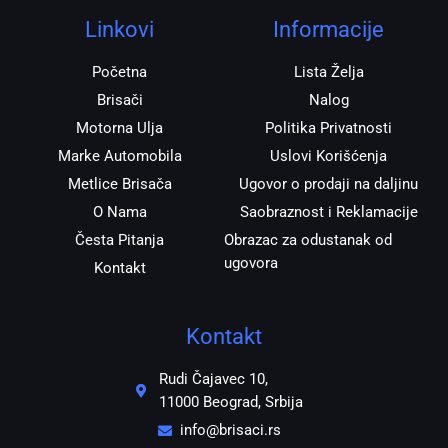
g
o
a
r
o
p
Linkovi
Informacije
a
k
p
m
Početna
Lista Želja
Brisači
Nalog
Motorna Ulja
Politika Privatnosti
Marke Automobila
Uslovi Korišćenja
Metlice Brisača
Ugovor o prodaji na daljinu
O Nama
Saobraznost i Reklamacije
Česta Pitanja
Obrazac za odustanak od
ugovora
Kontakt
Kontakt
Rudi Čajavec 10,
11000 Beograd, Srbija
info@brisaci.rs