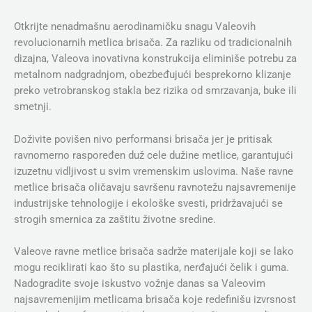
Otkrijte nenadmašnu aerodinamičku snagu Valeovih
revolucionarnih metlica brisača. Za razliku od tradicionalnih
dizajna, Valeova inovativna konstrukcija eliminiše potrebu za
metalnom nadgradnjom, obezbeđujući besprekorno klizanje
preko vetrobranskog stakla bez rizika od smrzavanja, buke ili
smetnji.
Doživite povišen nivo performansi brisača jer je pritisak
ravnomerno raspoređen duž cele dužine metlice, garantujući
izuzetnu vidljivost u svim vremenskim uslovima. Naše ravne
metlice brisača oličavaju savršenu ravnotežu najsavremenije
industrijske tehnologije i ekološke svesti, pridržavajući se
strogih smernica za zaštitu životne sredine.
Valeove ravne metlice brisača sadrže materijale koji se lako
mogu reciklirati kao što su plastika, nerđajući čelik i guma.
Nadogradite svoje iskustvo vožnje danas sa Valeovim
najsavremenijim metlicama brisača koje redefinišu izvrsnost