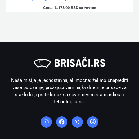
Cena:
3.173,00
RSD
sa PDV-om
Naša misija je jednostavna, ali moćna: želimo unaprediti
vaše putovanje, pružajući vam najkvalitetnije brisače za
staklo koji prate korak sa savremenim standardima i
tehnologijama.
I
F
W
V
n
a
h
i
s
c
a
b
t
e
t
e
a
b
s
r