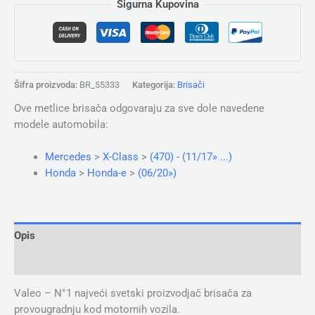
Sigurna Kupovina
Šifra proizvoda:
BR_55333
Kategorija:
Brisači
Ove metlice brisača odgovaraju za sve dole navedene
modele automobila:
Mercedes
>
X-Class
>
(470) - (11/17» ...)
Honda
>
Honda-e
>
(06/20»)
Opis
Dodatne informacije
Valeo – N°1 najveći svetski proizvodjač brisača za
provougradnju kod motornih vozila.