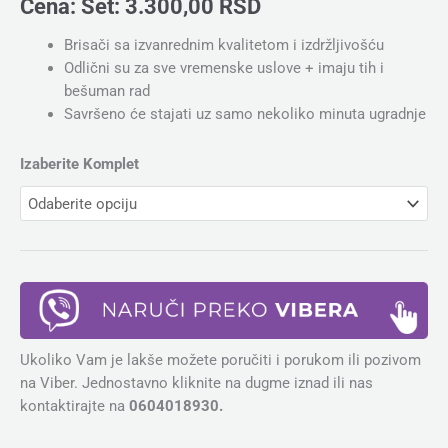
Cena:
Set:
3.300,00
RSD
Brisači sa izvanrednim kvalitetom i izdržljivošću
Odlični su za sve vremenske uslove + imaju tih i
bešuman rad
Savršeno će stajati uz samo nekoliko minuta ugradnje
Izaberite Komplet
Ukoliko Vam je lakše možete poručiti i porukom ili pozivom
na Viber. Jednostavno kliknite na dugme iznad ili nas
kontaktirajte na
0604018930.