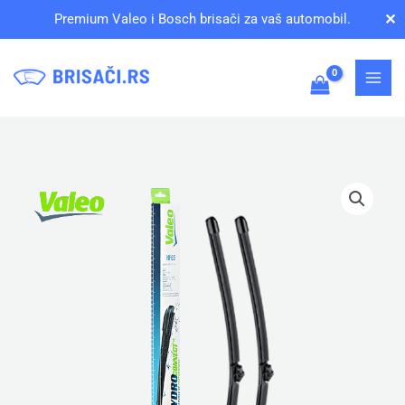
Pređi
✕
Premium Valeo i Bosch brisači za vaš automobil.
na
sadržaj