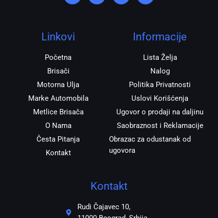
t
e
t
e
a
b
s
r
g
o
a
r
o
p
Linkovi
Informacije
a
k
p
m
Početna
Lista Želja
Brisači
Nalog
Motorna Ulja
Politika Privatnosti
Marke Automobila
Uslovi Korišćenja
Metlice Brisača
Ugovor o prodaji na daljinu
O Nama
Saobraznost i Reklamacije
Česta Pitanja
Obrazac za odustanak od
ugovora
Kontakt
Kontakt
Rudi Čajavec 10,