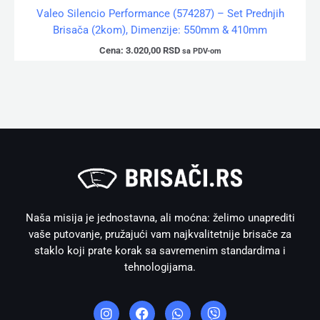
Valeo Silencio Performance (574287) – Set Prednjih
Brisača (2kom), Dimenzije: 550mm & 410mm
Cena:
3.020,00
RSD
sa PDV-om
Naša misija je jednostavna, ali moćna: želimo unaprediti
vaše putovanje, pružajući vam najkvalitetnije brisače za
staklo koji prate korak sa savremenim standardima i
tehnologijama.
I
F
W
V
n
a
h
i
s
c
a
b