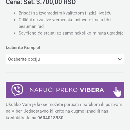
Cena:
Set:
3.700,00
RSD
Brisači sa izvanrednim kvalitetom i izdržljivošću
Odlični su za sve vremenske uslove + imaju tih i
bešuman rad
Savršeno će stajati uz samo nekoliko minuta ugradnje
Izaberite Komplet
Ukoliko Vam je lakše možete poručiti i porukom ili pozivom
na Viber. Jednostavno kliknite na dugme iznad ili nas
kontaktirajte na
0604018930.