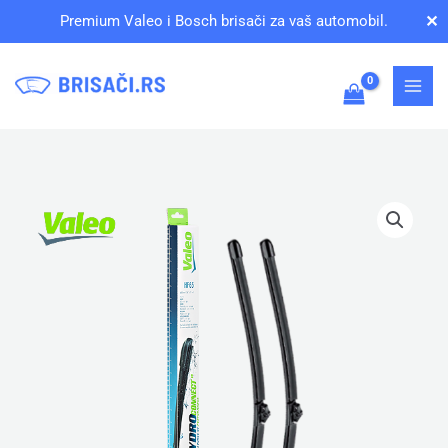
Pređi
✕
Premium Valeo i Bosch brisači za vaš automobil.
na
sadržaj