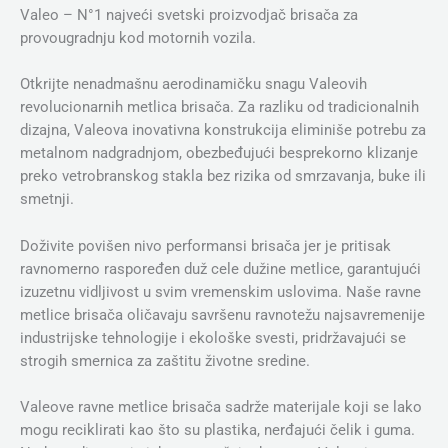
Valeo – N°1 najveći svetski proizvodjač brisača za
provougradnju kod motornih vozila.
Otkrijte nenadmašnu aerodinamičku snagu Valeovih
revolucionarnih metlica brisača. Za razliku od tradicionalnih
dizajna, Valeova inovativna konstrukcija eliminiše potrebu za
metalnom nadgradnjom, obezbeđujući besprekorno klizanje
preko vetrobranskog stakla bez rizika od smrzavanja, buke ili
smetnji.
Doživite povišen nivo performansi brisača jer je pritisak
ravnomerno raspoređen duž cele dužine metlice, garantujući
izuzetnu vidljivost u svim vremenskim uslovima. Naše ravne
metlice brisača oličavaju savršenu ravnotežu najsavremenije
industrijske tehnologije i ekološke svesti, pridržavajući se
strogih smernica za zaštitu životne sredine.
Valeove ravne metlice brisača sadrže materijale koji se lako
mogu reciklirati kao što su plastika, nerđajući čelik i guma.