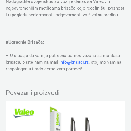
Nadogradite svoje iskustvo vožnje danas sa Valeovim
najsavremenijim metlicama brisača koje redefinišu izvrsnost
i u pogledu performansi i odgovornosti za životnu sredinu.
#Ugradnja Brisača:
– U slučaju da vam je potrebna pomoć vezano za montažu
brisača, pišite nam na mail
info@brisaci.rs
, stojimo vam na
raspolaganju i rado ćemo vam pomoći!
Povezani proizvodi