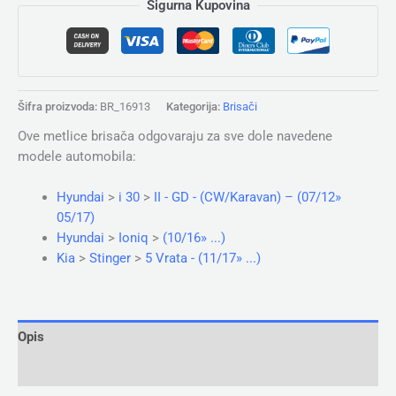
Sigurna Kupovina
Šifra proizvoda:
BR_16913
Kategorija:
Brisači
Ove metlice brisača odgovaraju za sve dole navedene
modele automobila:
Hyundai
>
i 30
>
II - GD - (CW/Karavan) – (07/12»
05/17)
Hyundai
>
Ioniq
>
(10/16» ...)
Kia
>
Stinger
>
5 Vrata - (11/17» ...)
Opis
Dodatne informacije