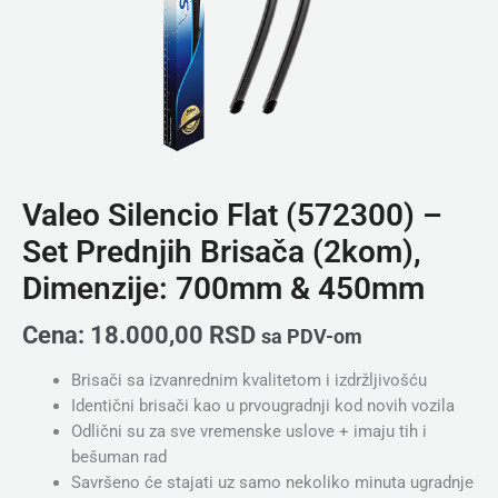
&
450mm
količina
Valeo Silencio Flat (572300) –
Set Prednjih Brisača (2kom),
Dimenzije: 700mm & 450mm
Cena:
18.000,00
RSD
sa PDV-om
Brisači sa izvanrednim kvalitetom i izdržljivošću
Identični brisači kao u prvougradnji kod novih vozila
Odlični su za sve vremenske uslove + imaju tih i
bešuman rad
Savršeno će stajati uz samo nekoliko minuta ugradnje