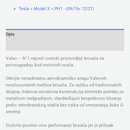
Tesla
>
Model X
>
PH1 - (09/15» 12/21)
Opis
Dodatne informacije
Valeo – N°1 najveći svetski proizvodjač brisača za
provougradnju kod motornih vozila.
Otkrijte nenadmašnu aerodinamičku snagu Valeovih
revolucionarnih metlica brisača. Za razliku od tradicionalnih
dizajna, Valeova inovativna konstrukcija eliminiše potrebu za
metalnom nadgradnjom, obezbeđujući besprekorno klizanje
preko vetrobranskog stakla bez rizika od smrzavanja, buke ili
smetnji.
Doživite povišen nivo performansi brisača jer je pritisak