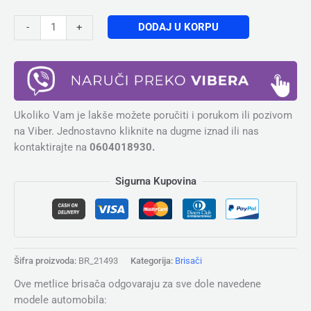
DODAJ U KORPU
-
+
Ukoliko Vam je lakše možete poručiti i porukom ili pozivom
na Viber. Jednostavno kliknite na dugme iznad ili nas
kontaktirajte na
0604018930.
Sigurna Kupovina
Šifra proizvoda:
BR_21493
Kategorija:
Brisači
Ove metlice brisača odgovaraju za sve dole navedene
modele automobila: