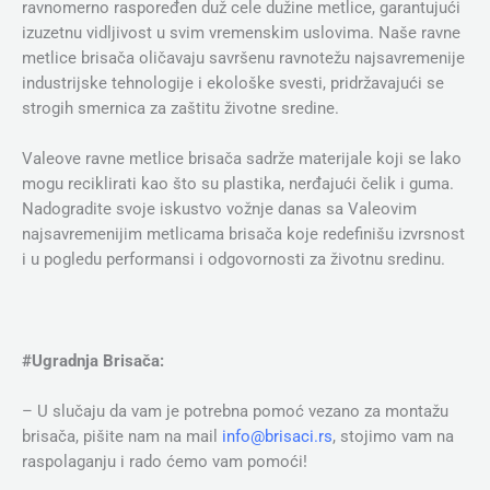
ravnomerno raspoređen duž cele dužine metlice, garantujući
izuzetnu vidljivost u svim vremenskim uslovima. Naše ravne
metlice brisača oličavaju savršenu ravnotežu najsavremenije
industrijske tehnologije i ekološke svesti, pridržavajući se
strogih smernica za zaštitu životne sredine.
Valeove ravne metlice brisača sadrže materijale koji se lako
mogu reciklirati kao što su plastika, nerđajući čelik i guma.
Nadogradite svoje iskustvo vožnje danas sa Valeovim
najsavremenijim metlicama brisača koje redefinišu izvrsnost
i u pogledu performansi i odgovornosti za životnu sredinu.
#Ugradnja Brisača:
– U slučaju da vam je potrebna pomoć vezano za montažu
brisača, pišite nam na mail
info@brisaci.rs
, stojimo vam na
raspolaganju i rado ćemo vam pomoći!