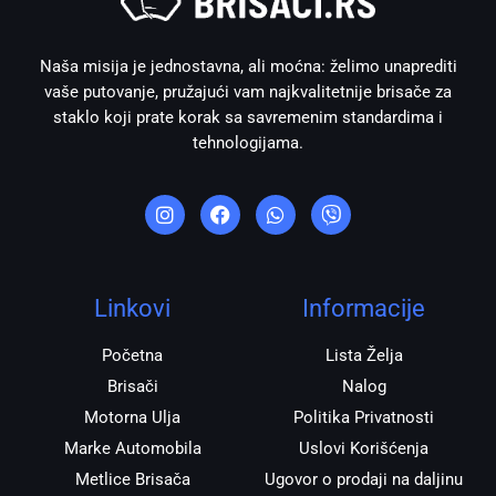
Naša misija je jednostavna, ali moćna: želimo unaprediti
vaše putovanje, pružajući vam najkvalitetnije brisače za
staklo koji prate korak sa savremenim standardima i
tehnologijama.
I
F
W
V
n
a
h
i
s
c
a
b
t
e
t
e
a
b
s
r
g
o
a
r
o
p
Linkovi
Informacije
a
k
p
m
Početna
Lista Želja
Brisači
Nalog
Motorna Ulja
Politika Privatnosti
Marke Automobila
Uslovi Korišćenja
Metlice Brisača
Ugovor o prodaji na daljinu