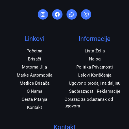
I
F
W
V
n
a
h
i
s
c
a
b
t
e
t
e
a
b
s
r
g
o
a
r
o
p
Linkovi
Informacije
a
k
p
m
Početna
Lista Želja
Brisači
Nalog
Motorna Ulja
Politika Privatnosti
Marke Automobila
Uslovi Korišćenja
Metlice Brisača
Ugovor o prodaji na daljinu
O Nama
Saobraznost i Reklamacije
Česta Pitanja
Obrazac za odustanak od
ugovora
Kontakt
Kontakt