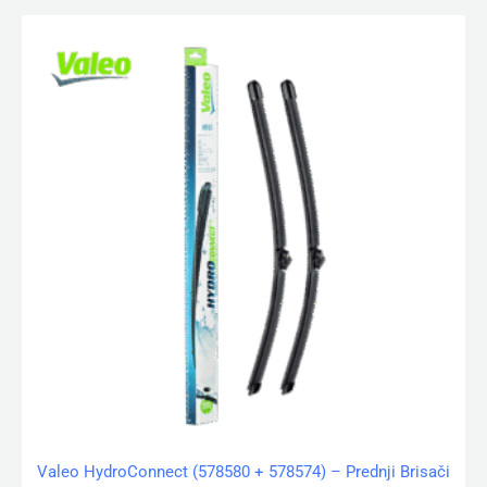
Valeo HydroConnect (578580 + 578574) – Prednji Brisači