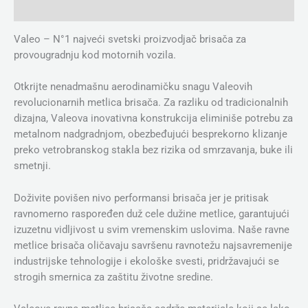
Dodatne informacije
Valeo – N°1 najveći svetski proizvodjač brisača za
provougradnju kod motornih vozila.
Otkrijte nenadmašnu aerodinamičku snagu Valeovih
revolucionarnih metlica brisača. Za razliku od tradicionalnih
dizajna, Valeova inovativna konstrukcija eliminiše potrebu za
metalnom nadgradnjom, obezbeđujući besprekorno klizanje
preko vetrobranskog stakla bez rizika od smrzavanja, buke ili
smetnji.
Doživite povišen nivo performansi brisača jer je pritisak
ravnomerno raspoređen duž cele dužine metlice, garantujući
izuzetnu vidljivost u svim vremenskim uslovima. Naše ravne
metlice brisača oličavaju savršenu ravnotežu najsavremenije
industrijske tehnologije i ekološke svesti, pridržavajući se
strogih smernica za zaštitu životne sredine.