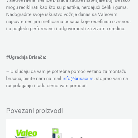
Valeove ravne metlice brisača sadrže materijale koji se lako
mogu reciklirati kao što su plastika, nerđajući čelik i guma.
Nadogradite svoje iskustvo vožnje danas sa Valeovim
najsavremenijim metlicama brisača koje redefinišu izvrsnost
i u pogledu performansi i odgovornosti za životnu sredinu.
#Ugradnja Brisača:
– U slučaju da vam je potrebna pomoć vezano za montažu
brisača, pišite nam na mail
info@brisaci.rs
, stojimo vam na
raspolaganju i rado ćemo vam pomoći!
Povezani proizvodi