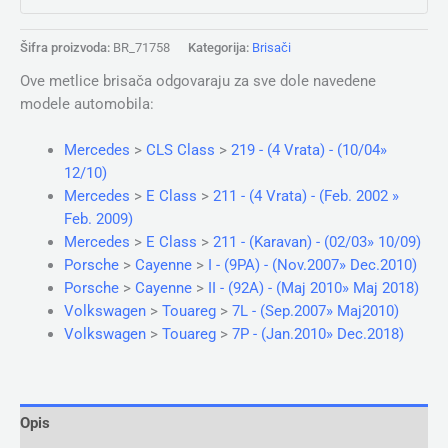
Šifra proizvoda:
BR_71758
Kategorija:
Brisači
Ove metlice brisača odgovaraju za sve dole navedene
modele automobila:
Mercedes
>
CLS Class
>
219 - (4 Vrata) - (10/04»
12/10)
Mercedes
>
E Class
>
211 - (4 Vrata) - (Feb. 2002 »
Feb. 2009)
Mercedes
>
E Class
>
211 - (Karavan) - (02/03» 10/09)
Porsche
>
Cayenne
>
I - (9PA) - (Nov.2007» Dec.2010)
Porsche
>
Cayenne
>
II - (92A) - (Maj 2010» Maj 2018)
Volkswagen
>
Touareg
>
7L - (Sep.2007» Maj2010)
Volkswagen
>
Touareg
>
7P - (Jan.2010» Dec.2018)
Opis