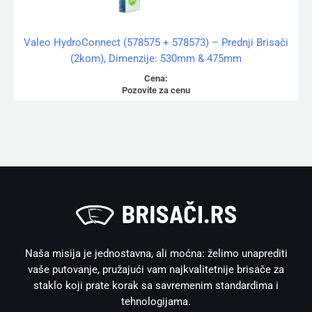
Valeo HydroConnect (578575 + 578573) – Prednji Brisači
(2kom), Dimenzije: 530mm & 475mm
Cena:
Pozovite za cenu
Naša misija je jednostavna, ali moćna: želimo unaprediti
vaše putovanje, pružajući vam najkvalitetnije brisače za
staklo koji prate korak sa savremenim standardima i
tehnologijama.