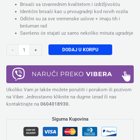
Brisači sa izvanrednim kvalitetom i izdržljivošću
Identični brisači kao u prvougradnji kod novih vozila
Odlični su za sve vremenske uslove + imaju tih i
bešuman rad
Savršeno će stajati uz samo nekoliko minuta ugradnje
DODAJ U KORPU
-
+
Ukoliko Vam je lakše možete poručiti i porukom ili pozivom
na Viber. Jednostavno kliknite na dugme iznad ili nas
kontaktirajte na
0604018930.
Sigurna Kupovina