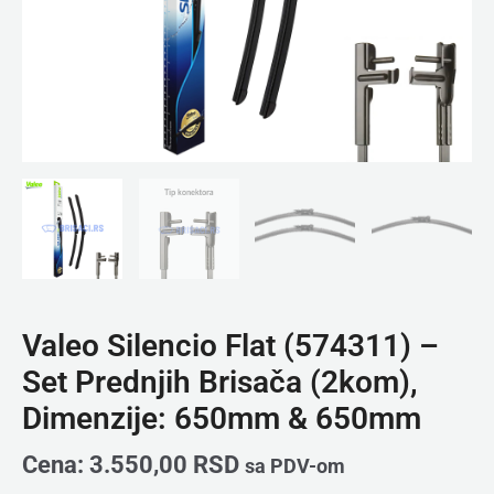
&
650mm
količina
Valeo Silencio Flat (574311) –
Set Prednjih Brisača (2kom),
Dimenzije: 650mm & 650mm
Cena:
3.550,00
RSD
sa PDV-om