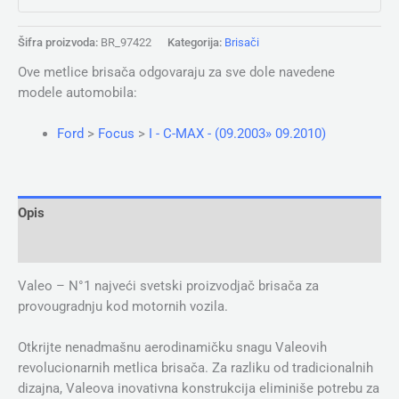
Šifra proizvoda:
BR_97422
Kategorija:
Brisači
Ove metlice brisača odgovaraju za sve dole navedene
modele automobila:
Ford
>
Focus
>
I - C-MAX - (09.2003» 09.2010)
Opis
Dodatne informacije
Valeo – N°1 najveći svetski proizvodjač brisača za
provougradnju kod motornih vozila.
Otkrijte nenadmašnu aerodinamičku snagu Valeovih
revolucionarnih metlica brisača. Za razliku od tradicionalnih
dizajna, Valeova inovativna konstrukcija eliminiše potrebu za