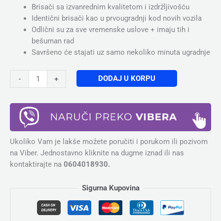
Brisači sa izvanrednim kvalitetom i izdržljivošću
Identični brisači kao u prvougradnji kod novih vozila
Odlični su za sve vremenske uslove + imaju tih i
bešuman rad
Savršeno će stajati uz samo nekoliko minuta ugradnje
DODAJ U KORPU
-
+
Ukoliko Vam je lakše možete poručiti i porukom ili pozivom
na Viber. Jednostavno kliknite na dugme iznad ili nas
kontaktirajte na
0604018930.
Sigurna Kupovina