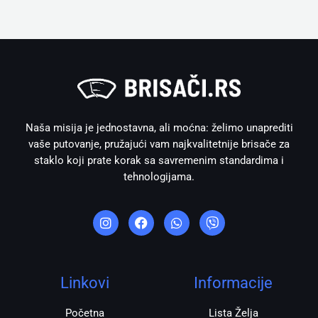
Naša misija je jednostavna, ali moćna: želimo unaprediti
vaše putovanje, pružajući vam najkvalitetnije brisače za
staklo koji prate korak sa savremenim standardima i
tehnologijama.
I
F
W
V
n
a
h
i
s
c
a
b
t
e
t
e
a
b
s
r
g
o
a
r
o
p
Linkovi
Informacije
a
k
p
m
Početna
Lista Želja