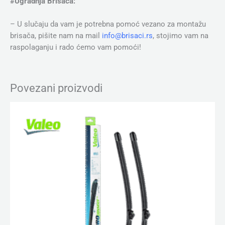
#Ugradnja Brisača:
– U slučaju da vam je potrebna pomoć vezano za montažu
brisača, pišite nam na mail
info@brisaci.rs
, stojimo vam na
raspolaganju i rado ćemo vam pomoći!
Povezani proizvodi