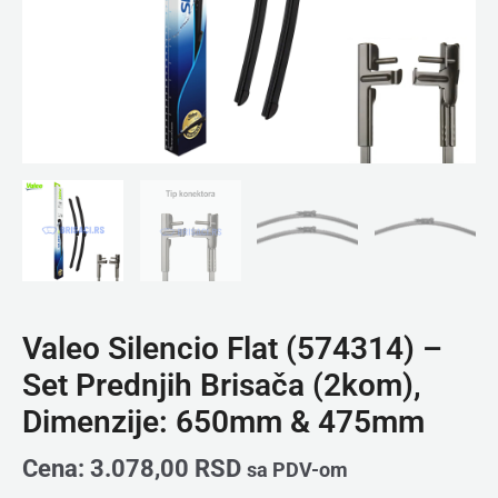
&
475mm
količina
Valeo Silencio Flat (574314) –
Set Prednjih Brisača (2kom),
Dimenzije: 650mm & 475mm
Cena:
3.078,00
RSD
sa PDV-om