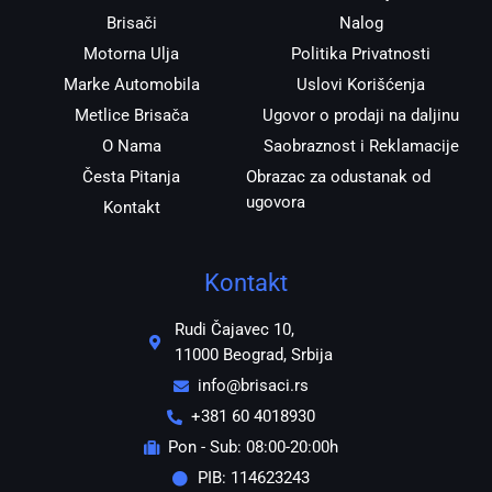
Brisači
Nalog
Motorna Ulja
Politika Privatnosti
Marke Automobila
Uslovi Korišćenja
Metlice Brisača
Ugovor o prodaji na daljinu
O Nama
Saobraznost i Reklamacije
Česta Pitanja
Obrazac za odustanak od
ugovora
Kontakt
Kontakt
Rudi Čajavec 10,
11000 Beograd, Srbija
info@brisaci.rs
+381 60 4018930
Pon - Sub: 08:00-20:00h
PIB: 114623243