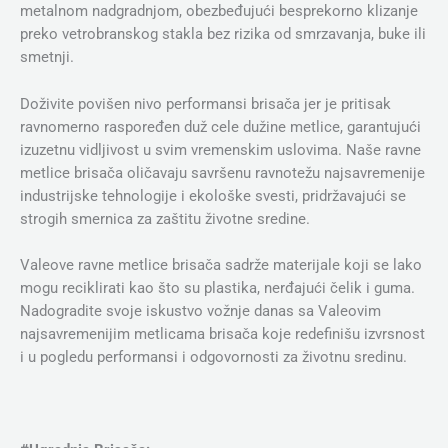
metalnom nadgradnjom, obezbeđujući besprekorno klizanje
preko vetrobranskog stakla bez rizika od smrzavanja, buke ili
smetnji.
Doživite povišen nivo performansi brisača jer je pritisak
ravnomerno raspoređen duž cele dužine metlice, garantujući
izuzetnu vidljivost u svim vremenskim uslovima. Naše ravne
metlice brisača oličavaju savršenu ravnotežu najsavremenije
industrijske tehnologije i ekološke svesti, pridržavajući se
strogih smernica za zaštitu životne sredine.
Valeove ravne metlice brisača sadrže materijale koji se lako
mogu reciklirati kao što su plastika, nerđajući čelik i guma.
Nadogradite svoje iskustvo vožnje danas sa Valeovim
najsavremenijim metlicama brisača koje redefinišu izvrsnost
i u pogledu performansi i odgovornosti za životnu sredinu.