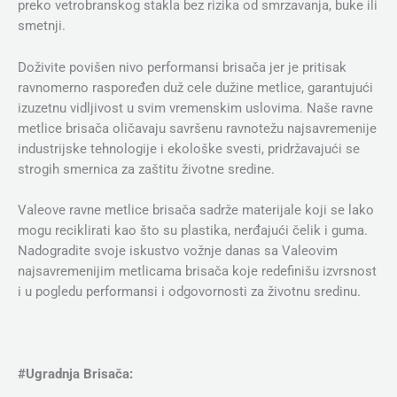
preko vetrobranskog stakla bez rizika od smrzavanja, buke ili
smetnji.
Doživite povišen nivo performansi brisača jer je pritisak
ravnomerno raspoređen duž cele dužine metlice, garantujući
izuzetnu vidljivost u svim vremenskim uslovima. Naše ravne
metlice brisača oličavaju savršenu ravnotežu najsavremenije
industrijske tehnologije i ekološke svesti, pridržavajući se
strogih smernica za zaštitu životne sredine.
Valeove ravne metlice brisača sadrže materijale koji se lako
mogu reciklirati kao što su plastika, nerđajući čelik i guma.
Nadogradite svoje iskustvo vožnje danas sa Valeovim
najsavremenijim metlicama brisača koje redefinišu izvrsnost
i u pogledu performansi i odgovornosti za životnu sredinu.
#Ugradnja Brisača: