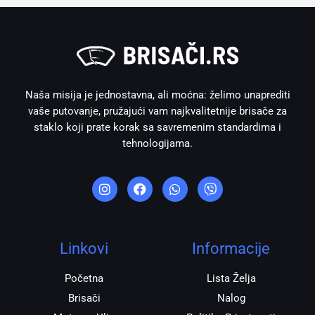
Naša misija je jednostavna, ali moćna: želimo unaprediti
vaše putovanje, pružajući vam najkvalitetnije brisače za
staklo koji prate korak sa savremenim standardima i
tehnologijama.
I
F
W
V
n
a
h
i
s
c
a
b
t
e
t
e
a
b
s
r
g
o
a
r
o
p
Linkovi
Informacije
a
k
p
m
Početna
Lista Želja
Brisači
Nalog