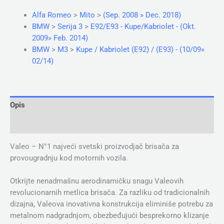
Alfa Romeo
>
Mito
>
(Sep. 2008 » Dec. 2018)
BMW
>
Serija 3
>
E92/E93 - Kupe/Kabriolet - (Okt.
2009» Feb. 2014)
BMW
>
M3
>
Kupe / Kabriolet (E92) / (E93) - (10/09»
02/14)
Opis
Dodatne informacije
Valeo – N°1 najveći svetski proizvodjač brisača za
provougradnju kod motornih vozila.
Otkrijte nenadmašnu aerodinamičku snagu Valeovih
revolucionarnih metlica brisača. Za razliku od tradicionalnih
dizajna, Valeova inovativna konstrukcija eliminiše potrebu za
metalnom nadgradnjom, obezbeđujući besprekorno klizanje