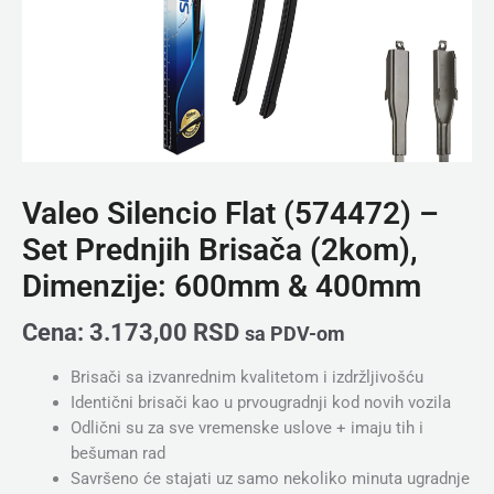
&
400mm
količina
Valeo Silencio Flat (574472) –
Set Prednjih Brisača (2kom),
Dimenzije: 600mm & 400mm
Cena:
3.173,00
RSD
sa PDV-om
Brisači sa izvanrednim kvalitetom i izdržljivošću
Identični brisači kao u prvougradnji kod novih vozila
Odlični su za sve vremenske uslove + imaju tih i
bešuman rad
Savršeno će stajati uz samo nekoliko minuta ugradnje