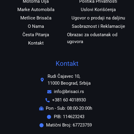
Motorna Ulja
Politika Privatnosti
Marke Automobila
Uslovi Korišćenja
Metlice Brisača
Ugovor o prodaji na daljinu
O Nama
Saobraznost i Reklamacije
Česta Pitanja
Obrazac za odustanak od
ugovora
Kontakt
Kontakt
Rudi Čajavec 10,
11000 Beograd, Srbija
info@brisaci.rs
+381 60 4018930
Pon - Sub: 08:00-20:00h
PIB: 114623243
Matični Broj: 67723759