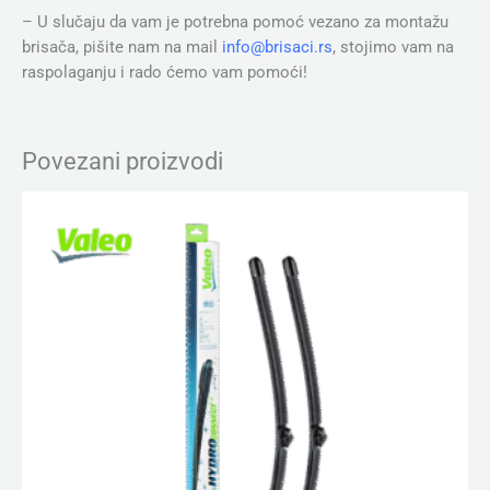
– U slučaju da vam je potrebna pomoć vezano za montažu
brisača, pišite nam na mail
info@brisaci.rs
, stojimo vam na
raspolaganju i rado ćemo vam pomoći!
Povezani proizvodi