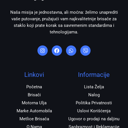
Naša misija je jednostavna, ali moćna: želimo unaprediti
vaše putovanje, pružajući vam najkvalitetnije brisače za
staklo koji prate korak sa savremenim standardima i
tehnologijama.
I
F
W
V
n
a
h
i
s
c
a
b
t
e
t
e
a
b
s
r
g
o
a
r
o
p
Linkovi
Informacije
a
k
p
m
Početna
Lista Želja
Brisači
Nalog
Motorna Ulja
Politika Privatnosti
Marke Automobila
Uslovi Korišćenja
Metlice Brisača
Ugovor o prodaji na daljinu
O Nama
Saobraznost i Reklamacije