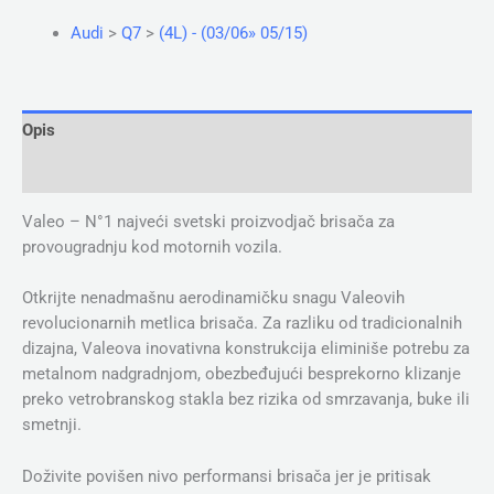
Audi
>
Q7
>
(4L) - (03/06» 05/15)
Opis
Dodatne informacije
Valeo – N°1 najveći svetski proizvodjač brisača za
provougradnju kod motornih vozila.
Otkrijte nenadmašnu aerodinamičku snagu Valeovih
revolucionarnih metlica brisača. Za razliku od tradicionalnih
dizajna, Valeova inovativna konstrukcija eliminiše potrebu za
metalnom nadgradnjom, obezbeđujući besprekorno klizanje
preko vetrobranskog stakla bez rizika od smrzavanja, buke ili
smetnji.
Doživite povišen nivo performansi brisača jer je pritisak