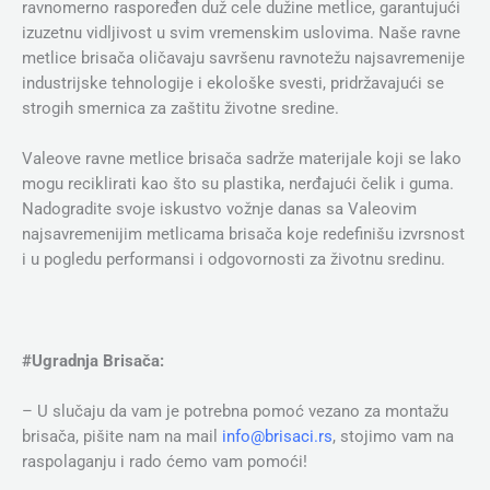
ravnomerno raspoređen duž cele dužine metlice, garantujući
izuzetnu vidljivost u svim vremenskim uslovima. Naše ravne
metlice brisača oličavaju savršenu ravnotežu najsavremenije
industrijske tehnologije i ekološke svesti, pridržavajući se
strogih smernica za zaštitu životne sredine.
Valeove ravne metlice brisača sadrže materijale koji se lako
mogu reciklirati kao što su plastika, nerđajući čelik i guma.
Nadogradite svoje iskustvo vožnje danas sa Valeovim
najsavremenijim metlicama brisača koje redefinišu izvrsnost
i u pogledu performansi i odgovornosti za životnu sredinu.
#Ugradnja Brisača:
– U slučaju da vam je potrebna pomoć vezano za montažu
brisača, pišite nam na mail
info@brisaci.rs
, stojimo vam na
raspolaganju i rado ćemo vam pomoći!