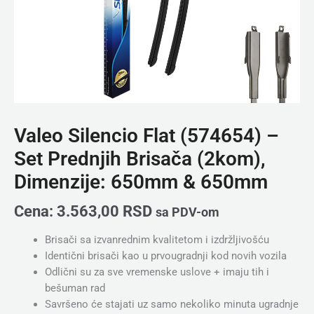
&
650mm
količina
Valeo Silencio Flat (574654) –
Set Prednjih Brisača (2kom),
Dimenzije: 650mm & 650mm
Cena:
3.563,00
RSD
sa PDV-om
Brisači sa izvanrednim kvalitetom i izdržljivošću
Identični brisači kao u prvougradnji kod novih vozila
Odlični su za sve vremenske uslove + imaju tih i
bešuman rad
Savršeno će stajati uz samo nekoliko minuta ugradnje