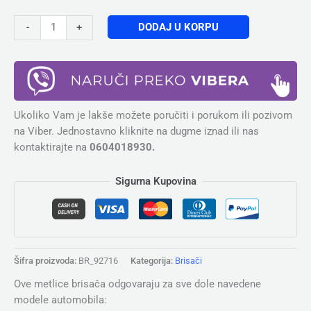
DODAJ U KORPU
-
+
Ukoliko Vam je lakše možete poručiti i porukom ili pozivom
na Viber. Jednostavno kliknite na dugme iznad ili nas
kontaktirajte na
0604018930.
Sigurna Kupovina
Šifra proizvoda:
BR_92716
Kategorija:
Brisači
Ove metlice brisača odgovaraju za sve dole navedene
modele automobila: