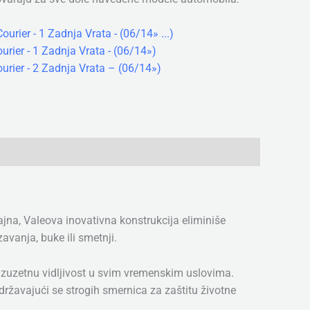
Courier - 1 Zadnja Vrata - (06/14» ...)
urier - 1 Zadnja Vrata - (06/14»)
urier - 2 Zadnja Vrata – (06/14»)
jna, Valeova inovativna konstrukcija eliminiše
vanja, buke ili smetnji.
 izuzetnu vidljivost u svim vremenskim uslovima.
državajući se strogih smernica za zaštitu životne