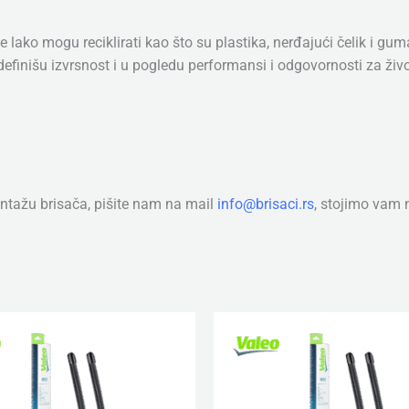
e lako mogu reciklirati kao što su plastika, nerđajući čelik i g
finišu izvrsnost i u pogledu performansi i odgovornosti za živ
tažu brisača, pišite nam na mail
info@brisaci.rs
, stojimo vam