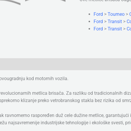
Ford
>
Tourneo
>
Ford
>
Transit
>
Co
Ford
>
Transit
>
Co
rovougradnju kod motornih vozila.
olucionarnih metlica brisača. Za razliku od tradicionalnih diza
ekorno klizanje preko vetrobranskog stakla bez rizika od smrza
isak ravnomerno raspoređen duž cele dužine metlice, garantujući
u najsavremenije industrijske tehnologije i ekološke svesti, pri