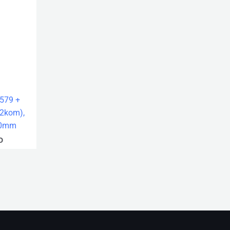
579 +
(2kom),
30mm
D