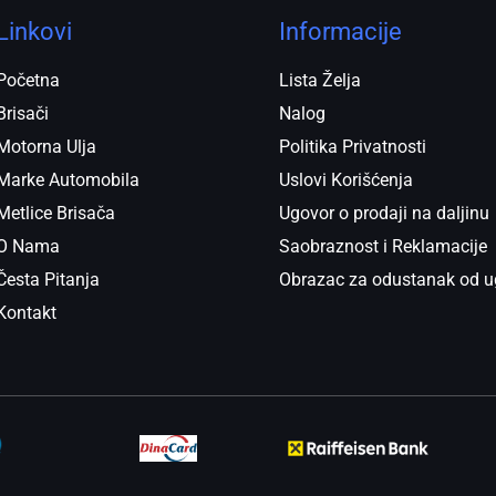
Linkovi
Informacije
Početna
Lista Želja
Brisači
Nalog
Motorna Ulja
Politika Privatnosti
Marke Automobila
Uslovi Korišćenja
Metlice Brisača
Ugovor o prodaji na daljinu
O Nama
Saobraznost i Reklamacije
Česta Pitanja
Obrazac za odustanak od u
Kontakt