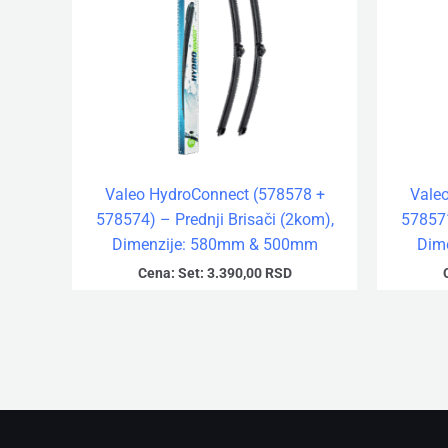
Valeo HydroConnect (578578 +
Vale
578574) – Prednji Brisači (2kom),
578571
Dimenzije: 580mm & 500mm
Dim
Cena:
Set:
3.390,00
RSD