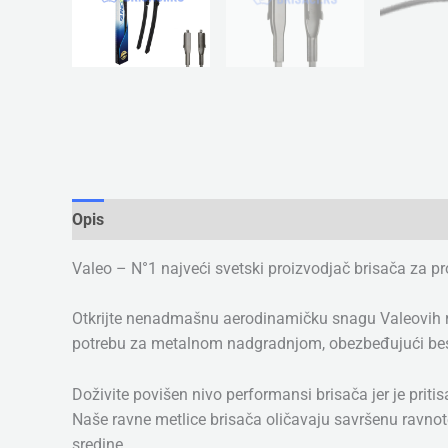
Opis
Dodatne informacije
Valeo – N°1 najveći svetski proizvodjač brisača za p
Otkrijte nenadmašnu aerodinamičku snagu Valeovih rev
potrebu za metalnom nadgradnjom, obezbeđujući bespr
Doživite povišen nivo performansi brisača jer je prit
Naše ravne metlice brisača oličavaju savršenu ravnotež
sredine.