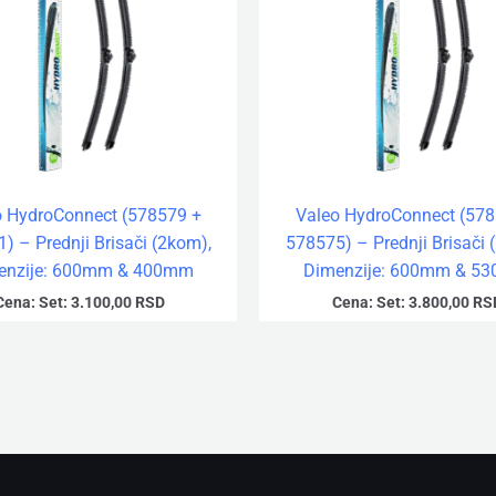
o HydroConnect (578579 +
Valeo HydroConnect (578
) – Prednji Brisači (2kom),
578575) – Prednji Brisači 
enzije: 600mm & 400mm
Dimenzije: 600mm & 5
Cena:
Set:
3.100,00
RSD
Cena:
Set:
3.800,00
RS