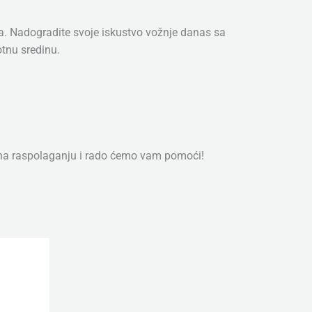
uma. Nadogradite svoje iskustvo vožnje danas sa
otnu sredinu.
 na raspolaganju i rado ćemo vam pomoći!