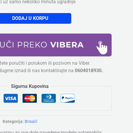
ti uz samo nekoliko minuta ugradnje
DODAJ U KORPU
ete poručiti i porukom ili pozivom na Viber.
dugme iznad ili nas kontaktirajte na
0604018930.
Sigurna Kupovina
Kategorija:
Brisači
ovaraju za sve dole navedene modele automobila: