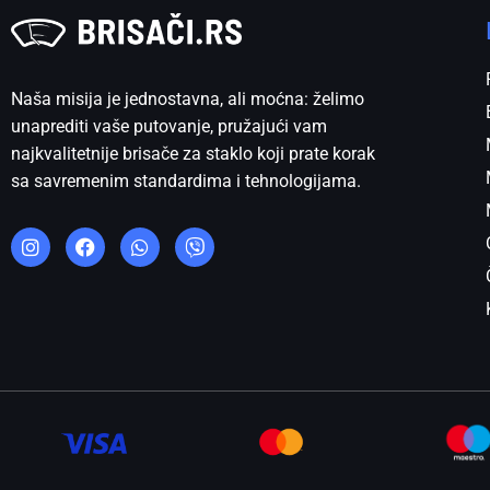
Naša misija je jednostavna, ali moćna: želimo
unaprediti vaše putovanje, pružajući vam
najkvalitetnije brisače za staklo koji prate korak
sa savremenim standardima i tehnologijama.
I
F
W
V
n
a
h
i
s
c
a
b
t
e
t
e
a
b
s
r
g
o
a
r
o
p
a
k
p
m