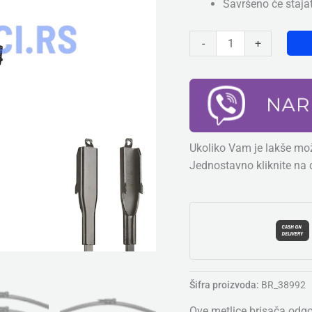
Savršeno će staja
700mm
&
-
+
380mm
količina
Ukoliko Vam je lakše mož
Jednostavno kliknite na 
Šifra proizvoda:
BR_38992
Ove metlice brisača odg