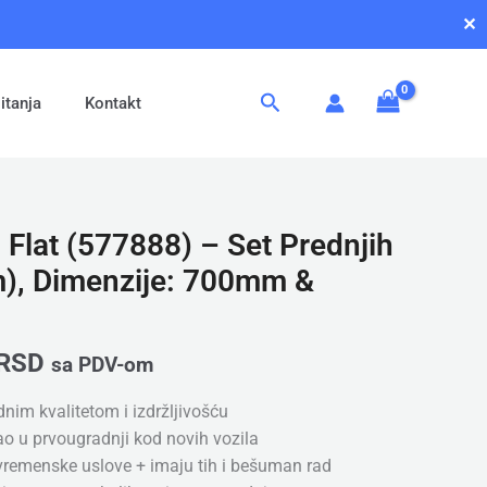
✕
Pretraga
itanja
Kontakt
 Flat (577888) – Set Prednjih
m), Dimenzije: 700mm &
RSD
sa PDV-om
dnim kvalitetom i izdržljivošću
kao u prvougradnji kod novih vozila
 vremenske uslove + imaju tih i bešuman rad