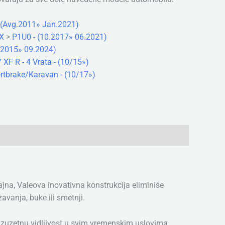
(Avg.2011» Jan.2021)
X
>
P1U0 - (10.2017» 06.2021)
.2015» 09.2024)
/ XF R - 4 Vrata - (10/15»)
rtbrake/Karavan - (10/17»)
jna, Valeova inovativna konstrukcija eliminiše
vanja, buke ili smetnji.
 izuzetnu vidljivost u svim vremenskim uslovima.