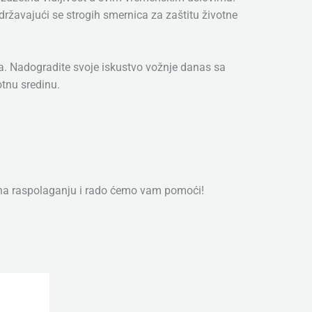
državajući se strogih smernica za zaštitu životne
uma. Nadogradite svoje iskustvo vožnje danas sa
otnu sredinu.
 na raspolaganju i rado ćemo vam pomoći!