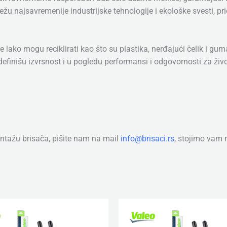
u najsavremenije industrijske tehnologije i ekološke svesti, pri
e lako mogu reciklirati kao što su plastika, nerđajući čelik i g
finišu izvrsnost i u pogledu performansi i odgovornosti za živ
tažu brisača, pišite nam na mail
info@brisaci.rs
, stojimo vam