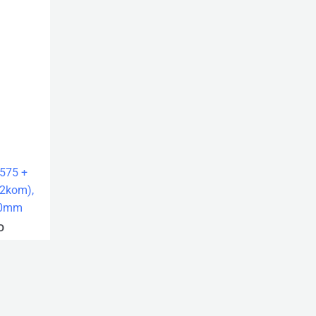
575 +
(2kom),
00mm
D