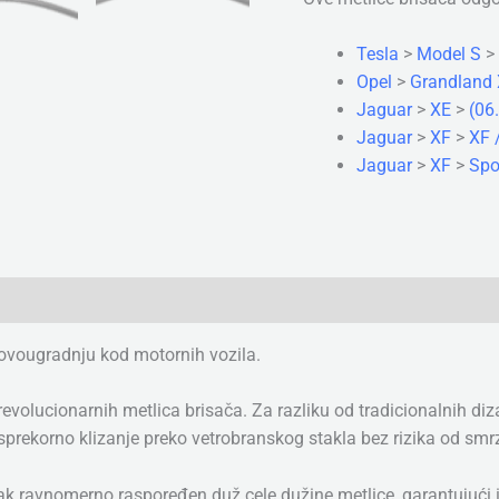
Tesla
>
Model S
>
Opel
>
Grandland 
Jaguar
>
XE
>
(06
Jaguar
>
XF
>
XF 
Jaguar
>
XF
>
Spo
rovougradnju kod motornih vozila.
olucionarnih metlica brisača. Za razliku od tradicionalnih diza
ekorno klizanje preko vetrobranskog stakla bez rizika od smrza
isak ravnomerno raspoređen duž cele dužine metlice, garantujući