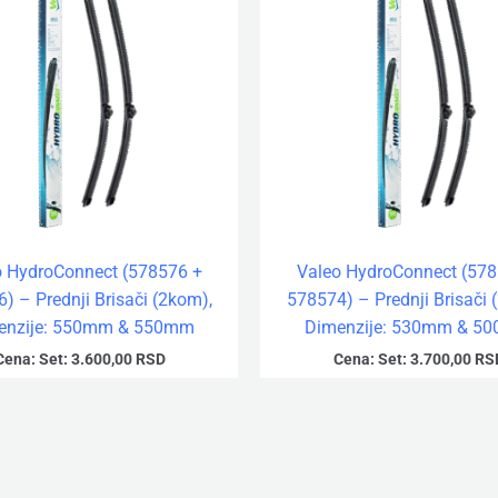
o HydroConnect (578576 +
Valeo HydroConnect (578
) – Prednji Brisači (2kom),
578574) – Prednji Brisači 
enzije: 550mm & 550mm
Dimenzije: 530mm & 5
Cena:
Set:
3.600,00
RSD
Cena:
Set:
3.700,00
RS