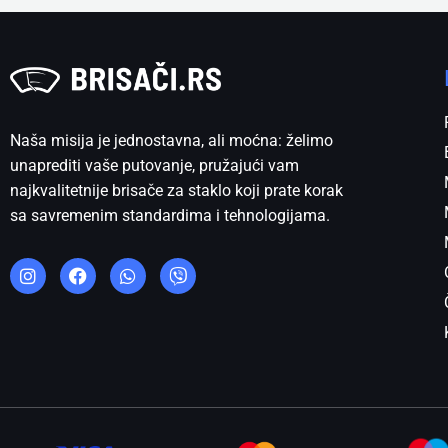
Naša misija je jednostavna, ali moćna: želimo
unaprediti vaše putovanje, pružajući vam
najkvalitetnije brisače za staklo koji prate korak
sa savremenim standardima i tehnologijama.
I
F
W
V
n
a
h
i
s
c
a
b
t
e
t
e
a
b
s
r
g
o
a
r
o
p
a
k
p
m