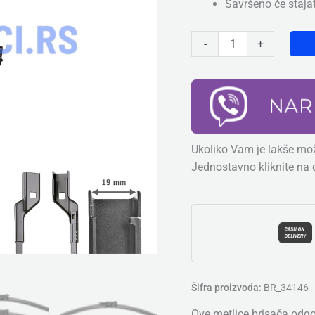
Savršeno će staja
680mm
&
-
+
430mm
količina
Ukoliko Vam je lakše mož
Jednostavno kliknite na 
Šifra proizvoda:
BR_34146
Ove metlice brisača odg