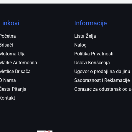
Linkovi
Informacije
Početna
Lista Želja
Brisači
Nalog
Motorna Ulja
Politika Privatnosti
Marke Automobila
Uslovi Korišćenja
Metlice Brisača
Ugovor o prodaji na daljinu
O Nama
Saobraznost i Reklamacije
Česta Pitanja
Obrazac za odustanak od u
Kontakt