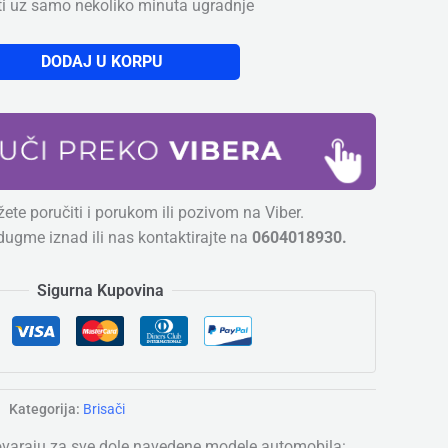
ti uz samo nekoliko minuta ugradnje
DODAJ U KORPU
ete poručiti i porukom ili pozivom na Viber.
dugme iznad ili nas kontaktirajte na
0604018930.
Sigurna Kupovina
Kategorija:
Brisači
ovaraju za sve dole navedene modele automobila: