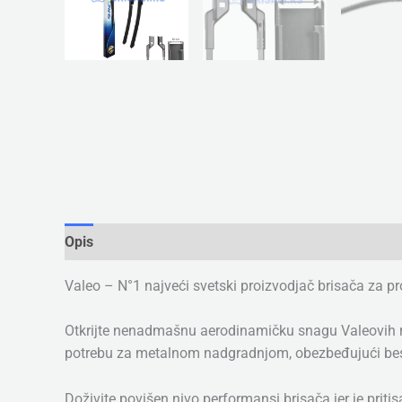
Opis
Dodatne informacije
Valeo – N°1 najveći svetski proizvodjač brisača za p
Otkrijte nenadmašnu aerodinamičku snagu Valeovih rev
potrebu za metalnom nadgradnjom, obezbeđujući bespr
Doživite povišen nivo performansi brisača jer je prit