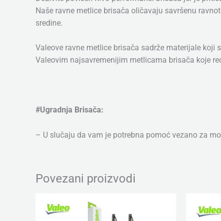
Naše ravne metlice brisača oličavaju savršenu ravnotež
sredine.
Valeove ravne metlice brisača sadrže materijale koji s
Valeovim najsavremenijim metlicama brisača koje rede
#Ugradnja Brisača:
– U slučaju da vam je potrebna pomoć vezano za mon
Povezani proizvodi