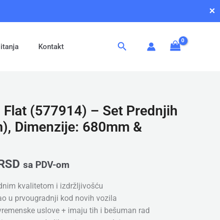
✕
Pretraga
itanja
Kontakt
 Flat (577914) – Set Prednjih
m), Dimenzije: 680mm &
RSD
sa PDV-om
dnim kvalitetom i izdržljivošću
kao u prvougradnji kod novih vozila
 vremenske uslove + imaju tih i bešuman rad