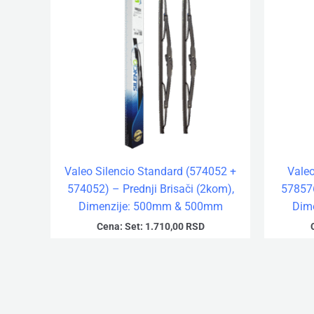
Valeo Silencio Standard (574052 +
Vale
574052) – Prednji Brisači (2kom),
578576
Dimenzije: 500mm & 500mm
Dim
Cena:
Set:
1.710,00
RSD