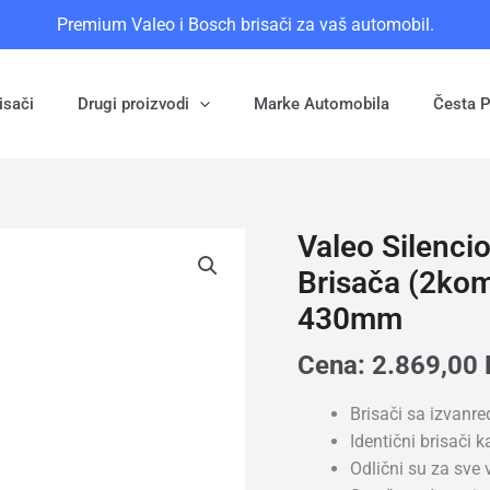
Premium Valeo i Bosch brisači za vaš automobil.
isači
Drugi proizvodi
Marke Automobila
Česta P
Valeo Silencio
Valeo
Silencio
Brisača (2ko
Flat
430mm
(577914)
-
Cena:
2.869,00
Set
Prednjih
Brisači sa izvanre
Brisača
Identični brisači 
(2kom),
Odlični su za sve
Dimenzije: