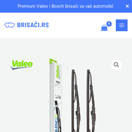
Pređi
✕
Premium Valeo i Bosch brisači za vaš automobil.
na
sadržaj