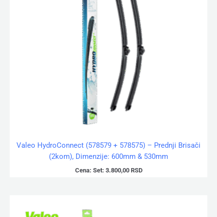
Valeo HydroConnect (578579 + 578575) – Prednji Brisači
(2kom), Dimenzije: 600mm & 530mm
Cena:
Set:
3.800,00
RSD