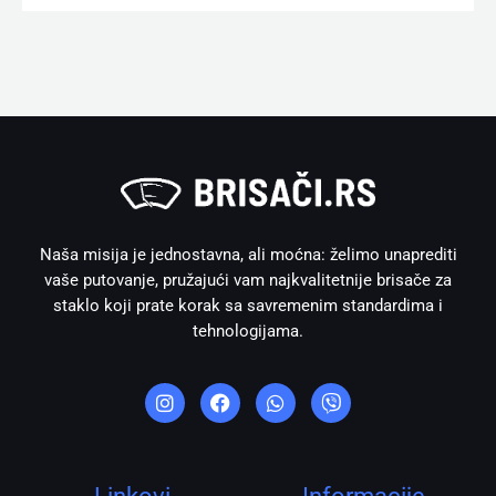
Naša misija je jednostavna, ali moćna: želimo unaprediti
vaše putovanje, pružajući vam najkvalitetnije brisače za
staklo koji prate korak sa savremenim standardima i
tehnologijama.
I
F
W
V
n
a
h
i
s
c
a
b
t
e
t
e
a
b
s
r
g
o
a
r
o
p