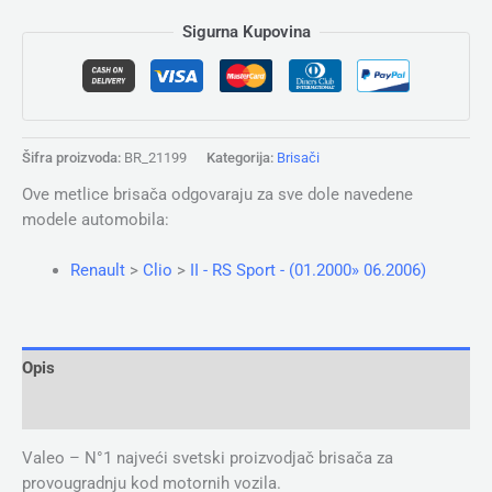
Sigurna Kupovina
Šifra proizvoda:
BR_21199
Kategorija:
Brisači
Ove metlice brisača odgovaraju za sve dole navedene
modele automobila:
Renault
>
Clio
>
II - RS Sport - (01.2000» 06.2006)
Opis
Dodatne informacije
Valeo – N°1 najveći svetski proizvodjač brisača za
provougradnju kod motornih vozila.