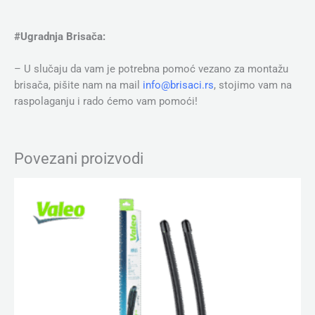
#Ugradnja Brisača:
– U slučaju da vam je potrebna pomoć vezano za montažu
brisača, pišite nam na mail
info@brisaci.rs
, stojimo vam na
raspolaganju i rado ćemo vam pomoći!
Povezani proizvodi