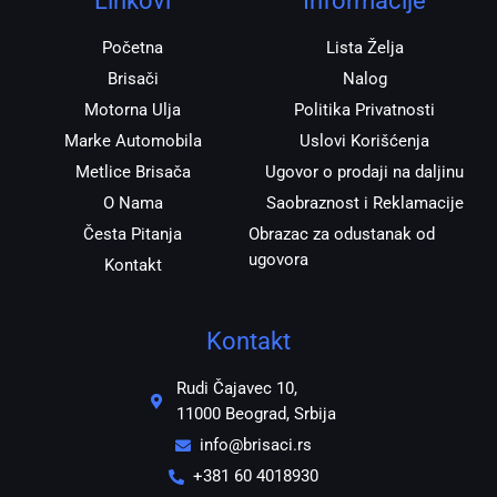
Linkovi
Informacije
a
k
p
m
Početna
Lista Želja
Brisači
Nalog
Motorna Ulja
Politika Privatnosti
Marke Automobila
Uslovi Korišćenja
Metlice Brisača
Ugovor o prodaji na daljinu
O Nama
Saobraznost i Reklamacije
Česta Pitanja
Obrazac za odustanak od
ugovora
Kontakt
Kontakt
Rudi Čajavec 10,
11000 Beograd, Srbija
info@brisaci.rs
+381 60 4018930