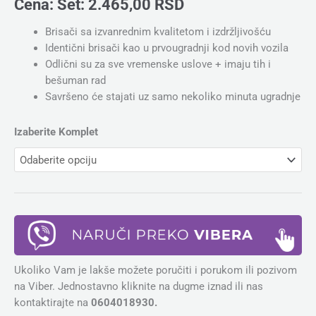
Cena:
Set:
2.465,00
RSD
Brisači sa izvanrednim kvalitetom i izdržljivošću
Identični brisači kao u prvougradnji kod novih vozila
Odlični su za sve vremenske uslove + imaju tih i
bešuman rad
Savršeno će stajati uz samo nekoliko minuta ugradnje
Izaberite Komplet
Ukoliko Vam je lakše možete poručiti i porukom ili pozivom
na Viber. Jednostavno kliknite na dugme iznad ili nas
kontaktirajte na
0604018930.