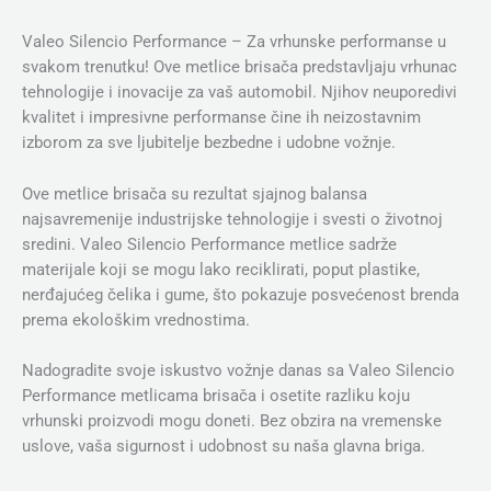
Valeo Silencio Performance – Za vrhunske performanse u
svakom trenutku! Ove metlice brisača predstavljaju vrhunac
tehnologije i inovacije za vaš automobil. Njihov neuporedivi
kvalitet i impresivne performanse čine ih neizostavnim
izborom za sve ljubitelje bezbedne i udobne vožnje.
Ove metlice brisača su rezultat sjajnog balansa
najsavremenije industrijske tehnologije i svesti o životnoj
sredini. Valeo Silencio Performance metlice sadrže
materijale koji se mogu lako reciklirati, poput plastike,
nerđajućeg čelika i gume, što pokazuje posvećenost brenda
prema ekološkim vrednostima.
Nadogradite svoje iskustvo vožnje danas sa Valeo Silencio
Performance metlicama brisača i osetite razliku koju
vrhunski proizvodi mogu doneti. Bez obzira na vremenske
uslove, vaša sigurnost i udobnost su naša glavna briga.