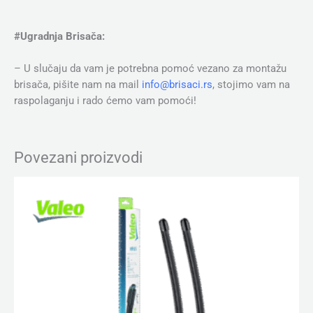
#Ugradnja Brisača:
– U slučaju da vam je potrebna pomoć vezano za montažu
brisača, pišite nam na mail
info@brisaci.rs
, stojimo vam na
raspolaganju i rado ćemo vam pomoći!
Povezani proizvodi