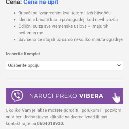
Cena:
Cena na upit
Brisači sa izvanrednim kvalitetom i izdržljivošću
Identični brisači kao u prvougradnji kod novih vozila
Odlični su za sve vremenske uslove + imaju tih i
bešuman rad
Savršeno će stajati uz samo nekoliko minuta ugradnje
Izaberite Komplet
Ukoliko Vam je lakše možete poručiti i porukom ili pozivom
na Viber. Jednostavno kliknite na dugme iznad ili nas
kontaktirajte na
0604018930.