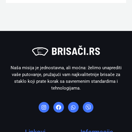
Naša misija je jednostavna, ali moćna: želimo unaprediti
vaše putovanje, pružajući vam najkvalitetnije brisače za
staklo koji prate korak sa savremenim standardima i
tehnologijama.
I
F
W
V
n
a
h
i
s
c
a
b
t
e
t
e
a
b
s
r
g
o
a
r
o
p