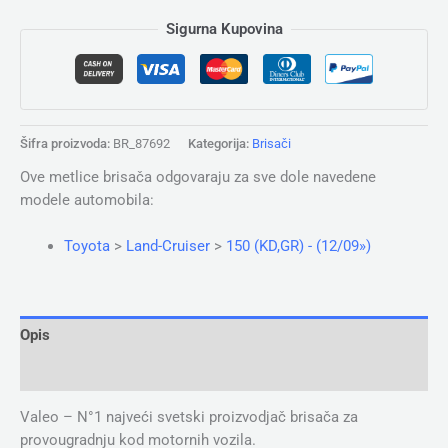
Sigurna Kupovina
Šifra proizvoda:
BR_87692
Kategorija:
Brisači
Ove metlice brisača odgovaraju za sve dole navedene
modele automobila:
Toyota
>
Land-Cruiser
>
150 (KD,GR) - (12/09»)
Opis
Dodatne informacije
Valeo – N°1 najveći svetski proizvodjač brisača za
provougradnju kod motornih vozila.