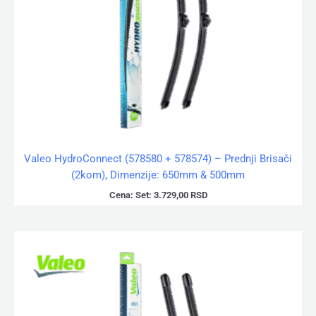
Valeo HydroConnect (578580 + 578574) – Prednji Brisači
(2kom), Dimenzije: 650mm & 500mm
Cena:
Set:
3.729,00
RSD