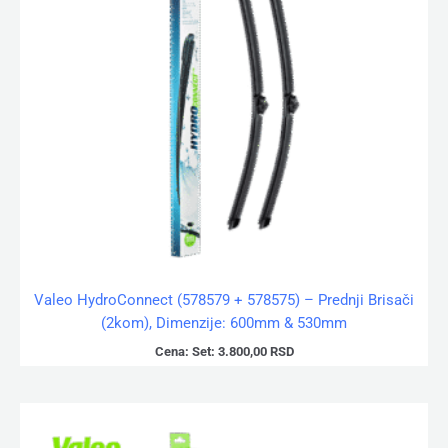
Valeo HydroConnect (578579 + 578575) – Prednji Brisači
(2kom), Dimenzije: 600mm & 530mm
Cena:
Set:
3.800,00
RSD