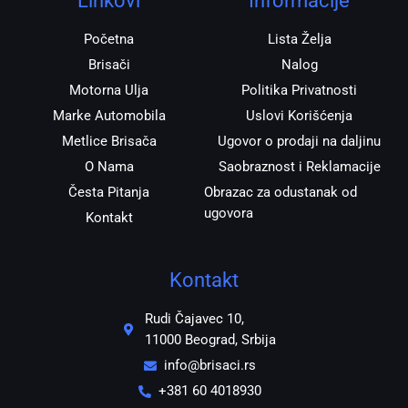
Linkovi
Informacije
a
k
p
m
Početna
Lista Želja
Brisači
Nalog
Motorna Ulja
Politika Privatnosti
Marke Automobila
Uslovi Korišćenja
Metlice Brisača
Ugovor o prodaji na daljinu
O Nama
Saobraznost i Reklamacije
Česta Pitanja
Obrazac za odustanak od
ugovora
Kontakt
Kontakt
Rudi Čajavec 10,
11000 Beograd, Srbija
info@brisaci.rs
+381 60 4018930