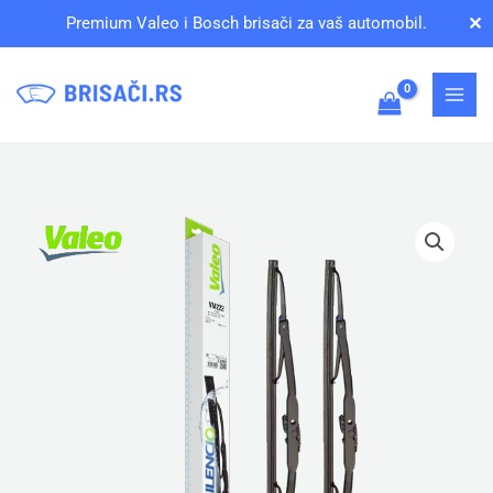
Pređi
✕
Premium Valeo i Bosch brisači za vaš automobil.
na
sadržaj