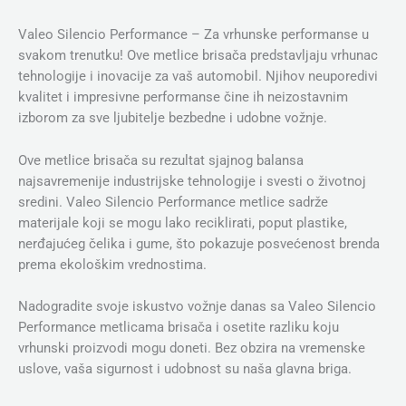
Valeo Silencio Performance – Za vrhunske performanse u
svakom trenutku! Ove metlice brisača predstavljaju vrhunac
tehnologije i inovacije za vaš automobil. Njihov neuporedivi
kvalitet i impresivne performanse čine ih neizostavnim
izborom za sve ljubitelje bezbedne i udobne vožnje.
Ove metlice brisača su rezultat sjajnog balansa
najsavremenije industrijske tehnologije i svesti o životnoj
sredini. Valeo Silencio Performance metlice sadrže
materijale koji se mogu lako reciklirati, poput plastike,
nerđajućeg čelika i gume, što pokazuje posvećenost brenda
prema ekološkim vrednostima.
Nadogradite svoje iskustvo vožnje danas sa Valeo Silencio
Performance metlicama brisača i osetite razliku koju
vrhunski proizvodi mogu doneti. Bez obzira na vremenske
uslove, vaša sigurnost i udobnost su naša glavna briga.