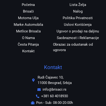
m
Početna
Lista Želja
Brisači
Nalog
Motorna Ulja
Politika Privatnosti
Marke Automobila
Uslovi Korišćenja
Metlice Brisača
Ugovor o prodaji na daljinu
O Nama
Saobraznost i Reklamacije
Česta Pitanja
Obrazac za odustanak od
ugovora
Kontakt
Kontakt
Rudi Čajavec 10,
11000 Beograd, Srbija
info@brisaci.rs
+381 60 4018930
Pon - Sub: 08:00-20:00h