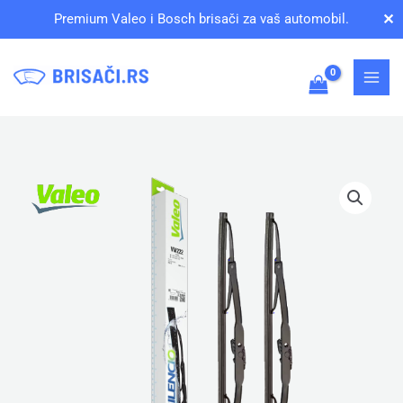
Pređi
✕
Premium Valeo i Bosch brisači za vaš automobil.
na
sadržaj