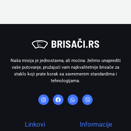
Naša misija je jednostavna, ali moćna: želimo unaprediti
vaše putovanje, pružajući vam najkvalitetnije brisače za
staklo koji prate korak sa savremenim standardima i
tehnologijama.
I
F
W
V
n
a
h
i
s
c
a
b
t
e
t
e
a
b
s
r
g
o
a
r
o
p
Linkovi
Informacije
a
k
p