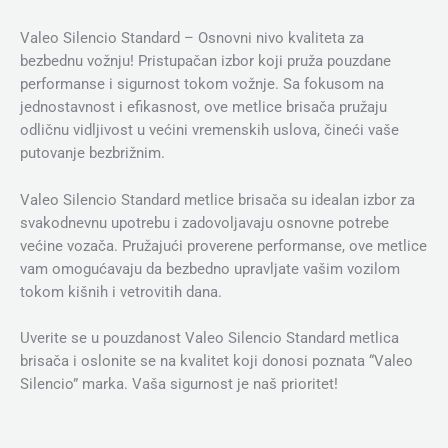
Valeo Silencio Standard – Osnovni nivo kvaliteta za
bezbednu vožnju! Pristupačan izbor koji pruža pouzdane
performanse i sigurnost tokom vožnje. Sa fokusom na
jednostavnost i efikasnost, ove metlice brisača pružaju
odličnu vidljivost u većini vremenskih uslova, čineći vaše
putovanje bezbrižnim.
Valeo Silencio Standard metlice brisača su idealan izbor za
svakodnevnu upotrebu i zadovoljavaju osnovne potrebe
većine vozača. Pružajući proverene performanse, ove metlice
vam omogućavaju da bezbedno upravljate vašim vozilom
tokom kišnih i vetrovitih dana.
Uverite se u pouzdanost Valeo Silencio Standard metlica
brisača i oslonite se na kvalitet koji donosi poznata “Valeo
Silencio” marka. Vaša sigurnost je naš prioritet!