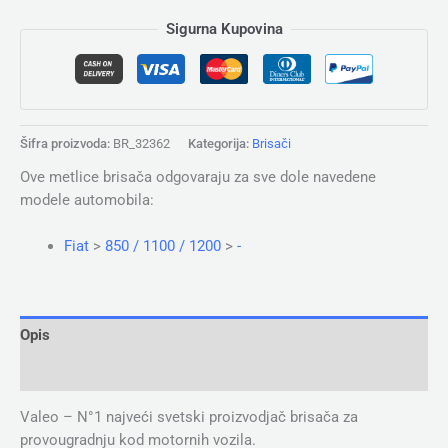
Sigurna Kupovina
Šifra proizvoda:
BR_32362
Kategorija:
Brisači
Ove metlice brisača odgovaraju za sve dole navedene
modele automobila:
Fiat
>
850 / 1100 / 1200
>
-
Opis
Dodatne informacije
Valeo – N°1 najveći svetski proizvodjač brisača za
provougradnju kod motornih vozila.