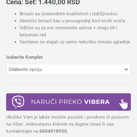
Cena:
Set:
1.440,00
RSD
Brisači sa izvanrednim kvalitetom i izdržljivošću
Identični brisači kao u prvougradnji kod novih vozila
Odlični su za sve vremenske uslove + imaju tih i
bešuman rad
Savršeno će stajati uz samo nekoliko minuta ugradnje
Izaberite Komplet
Ukoliko Vam je lakše možete poručiti i porukom ili pozivom
na Viber. Jednostavno kliknite na dugme iznad ili nas
kontaktirajte na
0604018930.