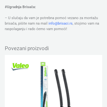
#Ugradnja Brisača:
– U slučaju da vam je potrebna pomoć vezano za montažu
brisača, pišite nam na mail
info@brisaci.rs
, stojimo vam na
raspolaganju i rado ćemo vam pomoći!
Povezani proizvodi