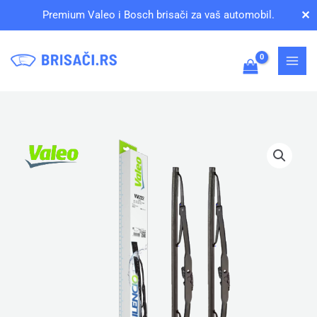
Pređi
✕
Premium Valeo i Bosch brisači za vaš automobil.
na
sadržaj