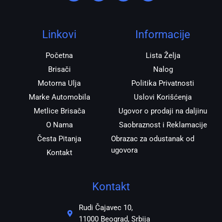
t
e
t
e
a
b
s
r
g
o
a
r
o
p
Linkovi
Informacije
a
k
p
m
Početna
Lista Želja
Brisači
Nalog
Motorna Ulja
Politika Privatnosti
Marke Automobila
Uslovi Korišćenja
Metlice Brisača
Ugovor o prodaji na daljinu
O Nama
Saobraznost i Reklamacije
Česta Pitanja
Obrazac za odustanak od
ugovora
Kontakt
Kontakt
Rudi Čajavec 10,
11000 Beograd, Srbija