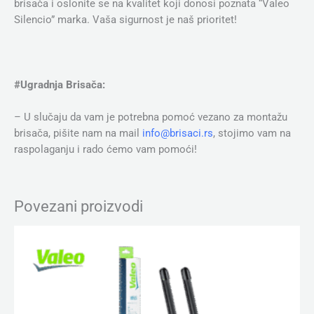
brisača i oslonite se na kvalitet koji donosi poznata “Valeo
Silencio” marka. Vaša sigurnost je naš prioritet!
#Ugradnja Brisača:
– U slučaju da vam je potrebna pomoć vezano za montažu
brisača, pišite nam na mail
info@brisaci.rs
, stojimo vam na
raspolaganju i rado ćemo vam pomoći!
Povezani proizvodi