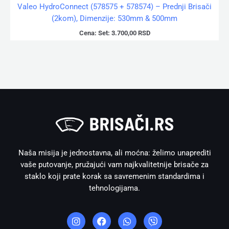
Valeo HydroConnect (578575 + 578574) – Prednji Brisači
(2kom), Dimenzije: 530mm & 500mm
Cena:
Set:
3.700,00
RSD
Naša misija je jednostavna, ali moćna: želimo unaprediti
vaše putovanje, pružajući vam najkvalitetnije brisače za
staklo koji prate korak sa savremenim standardima i
tehnologijama.
I
F
W
V
n
a
h
i
s
c
a
b