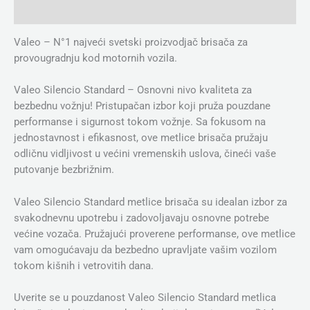
Dodatne informacije
Valeo – N°1 najveći svetski proizvodjač brisača za
provougradnju kod motornih vozila.
Valeo Silencio Standard – Osnovni nivo kvaliteta za
bezbednu vožnju! Pristupačan izbor koji pruža pouzdane
performanse i sigurnost tokom vožnje. Sa fokusom na
jednostavnost i efikasnost, ove metlice brisača pružaju
odličnu vidljivost u većini vremenskih uslova, čineći vaše
putovanje bezbrižnim.
Valeo Silencio Standard metlice brisača su idealan izbor za
svakodnevnu upotrebu i zadovoljavaju osnovne potrebe
većine vozača. Pružajući proverene performanse, ove metlice
vam omogućavaju da bezbedno upravljate vašim vozilom
tokom kišnih i vetrovitih dana.
Uverite se u pouzdanost Valeo Silencio Standard metlica