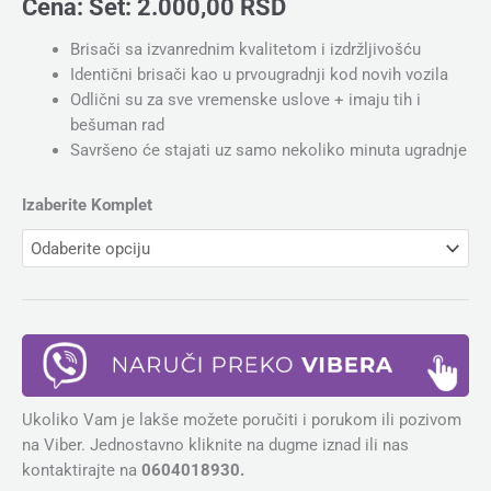
Cena:
Set:
2.000,00
RSD
Brisači sa izvanrednim kvalitetom i izdržljivošću
Identični brisači kao u prvougradnji kod novih vozila
Odlični su za sve vremenske uslove + imaju tih i
bešuman rad
Savršeno će stajati uz samo nekoliko minuta ugradnje
Izaberite Komplet
Ukoliko Vam je lakše možete poručiti i porukom ili pozivom
na Viber. Jednostavno kliknite na dugme iznad ili nas
kontaktirajte na
0604018930.