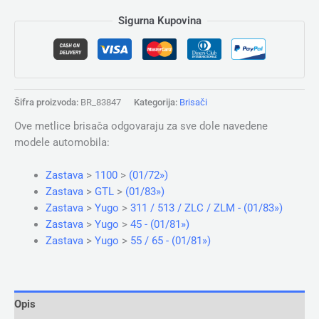
Sigurna Kupovina
Šifra proizvoda:
BR_83847
Kategorija:
Brisači
Ove metlice brisača odgovaraju za sve dole navedene
modele automobila:
Zastava
>
1100
>
(01/72»)
Zastava
>
GTL
>
(01/83»)
Zastava
>
Yugo
>
311 / 513 / ZLC / ZLM - (01/83»)
Zastava
>
Yugo
>
45 - (01/81»)
Zastava
>
Yugo
>
55 / 65 - (01/81»)
Opis