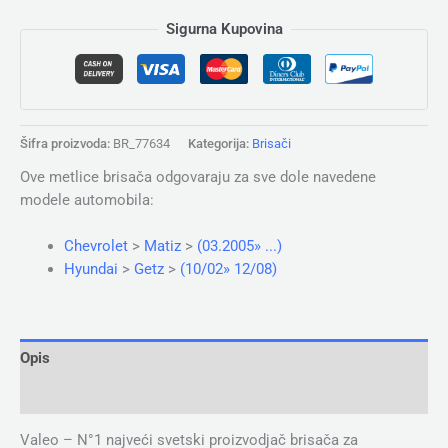
Sigurna Kupovina
Šifra proizvoda:
BR_77634
Kategorija:
Brisači
Ove metlice brisača odgovaraju za sve dole navedene
modele automobila:
Chevrolet
>
Matiz
>
(03.2005» ...)
Hyundai
>
Getz
>
(10/02» 12/08)
Opis
Dodatne informacije
Valeo – N°1 najveći svetski proizvodjač brisača za