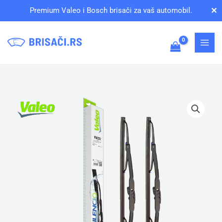
Pređi
✕
Premium Valeo i Bosch brisači za vaš automobil.
na
sadržaj