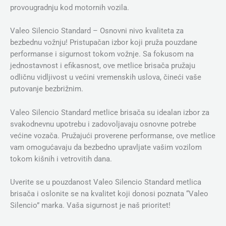
provougradnju kod motornih vozila.
Valeo Silencio Standard – Osnovni nivo kvaliteta za
bezbednu vožnju! Pristupačan izbor koji pruža pouzdane
performanse i sigurnost tokom vožnje. Sa fokusom na
jednostavnost i efikasnost, ove metlice brisača pružaju
odličnu vidljivost u većini vremenskih uslova, čineći vaše
putovanje bezbrižnim.
Valeo Silencio Standard metlice brisača su idealan izbor za
svakodnevnu upotrebu i zadovoljavaju osnovne potrebe
većine vozača. Pružajući proverene performanse, ove metlice
vam omogućavaju da bezbedno upravljate vašim vozilom
tokom kišnih i vetrovitih dana.
Uverite se u pouzdanost Valeo Silencio Standard metlica
brisača i oslonite se na kvalitet koji donosi poznata “Valeo
Silencio” marka. Vaša sigurnost je naš prioritet!