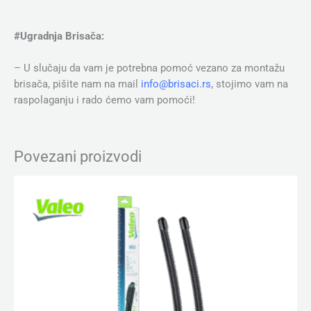
#Ugradnja Brisača:
– U slučaju da vam je potrebna pomoć vezano za montažu
brisača, pišite nam na mail
info@brisaci.rs
, stojimo vam na
raspolaganju i rado ćemo vam pomoći!
Povezani proizvodi