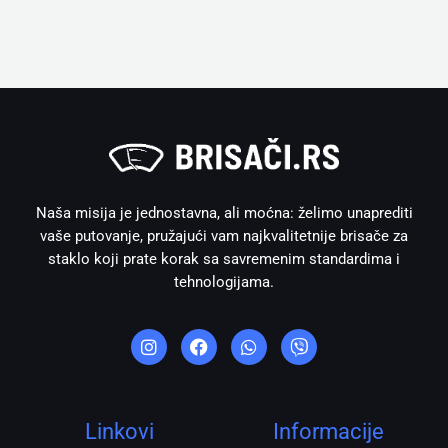
Naša misija je jednostavna, ali moćna: želimo unaprediti
vaše putovanje, pružajući vam najkvalitetnije brisače za
staklo koji prate korak sa savremenim standardima i
tehnologijama.
I
F
W
V
n
a
h
i
s
c
a
b
t
e
t
e
a
b
s
r
g
o
a
r
o
p
Linkovi
Informacije
a
k
p