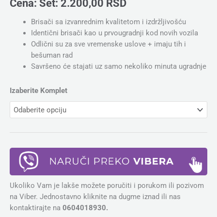
Cena:
Set:
2.200,00
RSD
Brisači sa izvanrednim kvalitetom i izdržljivošću
Identični brisači kao u prvougradnji kod novih vozila
Odlični su za sve vremenske uslove + imaju tih i
bešuman rad
Savršeno će stajati uz samo nekoliko minuta ugradnje
Izaberite Komplet
Ukoliko Vam je lakše možete poručiti i porukom ili pozivom
na Viber. Jednostavno kliknite na dugme iznad ili nas
kontaktirajte na
0604018930.