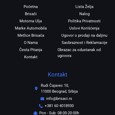
m
Početna
Lista Želja
Brisači
Nalog
Motorna Ulja
Politika Privatnosti
Marke Automobila
Uslovi Korišćenja
Metlice Brisača
Ugovor o prodaji na daljinu
O Nama
Saobraznost i Reklamacije
Česta Pitanja
Obrazac za odustanak od
ugovora
Kontakt
Kontakt
Rudi Čajavec 10,
11000 Beograd, Srbija
info@brisaci.rs
+381 60 4018930
Pon - Sub: 08:00-20:00h