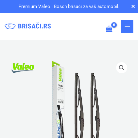
Pređi
✕
Premium Valeo i Bosch brisači za vaš automobil.
na
sadržaj