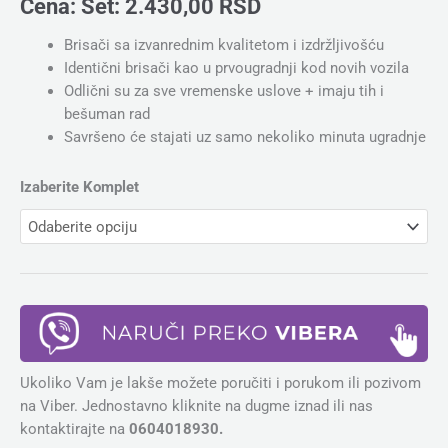
Cena:
Set:
2.430,00
RSD
Brisači sa izvanrednim kvalitetom i izdržljivošću
Identični brisači kao u prvougradnji kod novih vozila
Odlični su za sve vremenske uslove + imaju tih i
bešuman rad
Savršeno će stajati uz samo nekoliko minuta ugradnje
Izaberite Komplet
Ukoliko Vam je lakše možete poručiti i porukom ili pozivom
na Viber. Jednostavno kliknite na dugme iznad ili nas
kontaktirajte na
0604018930.