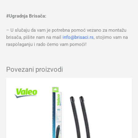
#Ugradnja Brisača:
– U slučaju da vam je potrebna pomoć vezano za montažu
brisača, pišite nam na mail
info@brisaci.rs
, stojimo vam na
raspolaganju i rado ćemo vam pomoći!
Povezani proizvodi