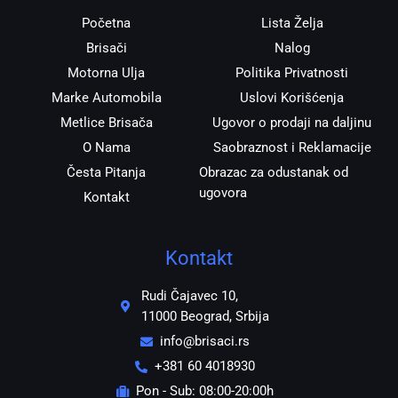
m
Početna
Lista Želja
Brisači
Nalog
Motorna Ulja
Politika Privatnosti
Marke Automobila
Uslovi Korišćenja
Metlice Brisača
Ugovor o prodaji na daljinu
O Nama
Saobraznost i Reklamacije
Česta Pitanja
Obrazac za odustanak od
ugovora
Kontakt
Kontakt
Rudi Čajavec 10,
11000 Beograd, Srbija
info@brisaci.rs
+381 60 4018930
Pon - Sub: 08:00-20:00h