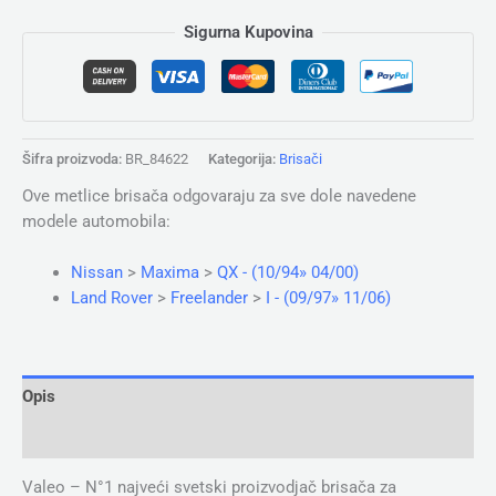
Sigurna Kupovina
Šifra proizvoda:
BR_84622
Kategorija:
Brisači
Ove metlice brisača odgovaraju za sve dole navedene
modele automobila:
Nissan
>
Maxima
>
QX - (10/94» 04/00)
Land Rover
>
Freelander
>
I - (09/97» 11/06)
Opis
Dodatne informacije
Valeo – N°1 najveći svetski proizvodjač brisača za