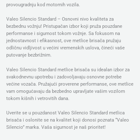
provougradnju kod motornih vozila.
Valeo Silencio Standard – Osnovni nivo kvaliteta za
bezbednu vožnju! Pristupačan izbor koji pruža pouzdane
performanse i sigurnost tokom vožnje. Sa fokusom na
jednostavnost i efikasnost, ove metlice brisača pružaju
odličnu vidljivost u većini vremenskih uslova, čineći vaše
putovanje bezbrižnim.
Valeo Silencio Standard metlice brisača su idealan izbor za
svakodnevnu upotrebu i zadovoljavaju osnovne potrebe
većine vozača. Pružajući proverene performanse, ove metlice
vam omogućavaju da bezbedno upravljate vašim vozilom
tokom kišnih i vetrovitih dana.
Uverite se u pouzdanost Valeo Silencio Standard metlica
brisača i oslonite se na kvalitet koji donosi poznata “Valeo
Silencio” marka. Vaša sigurnost je naš prioritet!