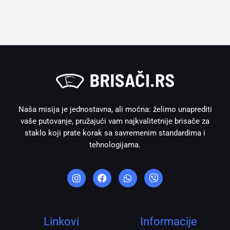
Naša misija je jednostavna, ali moćna: želimo unaprediti
vaše putovanje, pružajući vam najkvalitetnije brisače za
staklo koji prate korak sa savremenim standardima i
tehnologijama.
I
F
W
V
n
a
h
i
s
c
a
b
t
e
t
e
a
b
s
r
g
o
a
r
o
p
Linkovi
Informacije
a
k
p