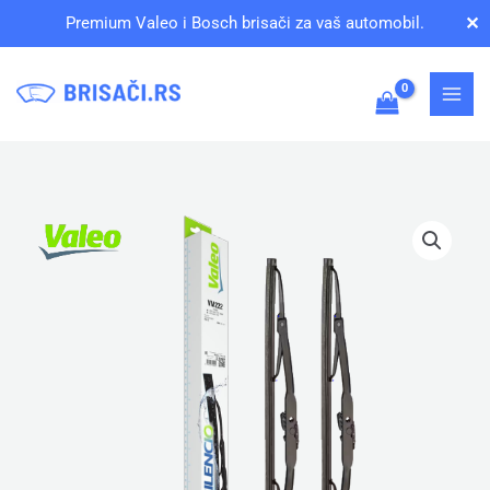
Pređi
✕
Premium Valeo i Bosch brisači za vaš automobil.
na
sadržaj