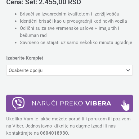
Cena:
Set:
2.455,00
RSD
Brisači sa izvanrednim kvalitetom i izdržljivošću
Identični brisači kao u prvougradnji kod novih vozila
Odlični su za sve vremenske uslove + imaju tih i
bešuman rad
Savršeno će stajati uz samo nekoliko minuta ugradnje
Izaberite Komplet
Ukoliko Vam je lakše možete poručiti i porukom ili pozivom
na Viber. Jednostavno kliknite na dugme iznad ili nas
kontaktirajte na
0604018930.