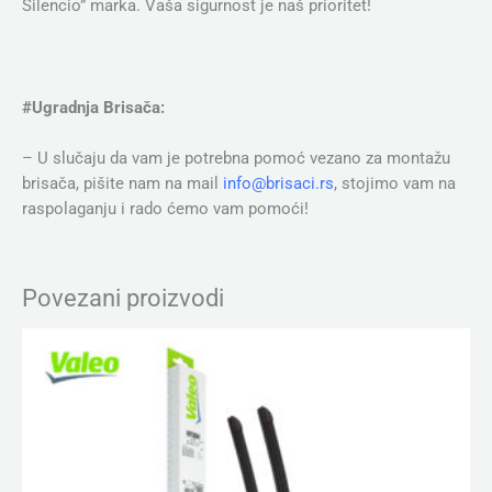
Silencio” marka. Vaša sigurnost je naš prioritet!
#Ugradnja Brisača:
– U slučaju da vam je potrebna pomoć vezano za montažu
brisača, pišite nam na mail
info@brisaci.rs
, stojimo vam na
raspolaganju i rado ćemo vam pomoći!
Povezani proizvodi