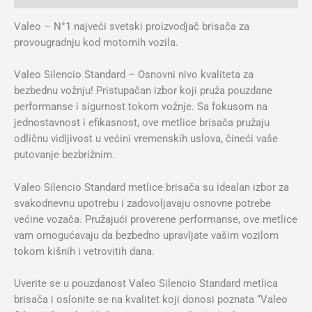
Valeo – N°1 najveći svetski proizvodjač brisača za
provougradnju kod motornih vozila.
Valeo Silencio Standard – Osnovni nivo kvaliteta za
bezbednu vožnju! Pristupačan izbor koji pruža pouzdane
performanse i sigurnost tokom vožnje. Sa fokusom na
jednostavnost i efikasnost, ove metlice brisača pružaju
odličnu vidljivost u većini vremenskih uslova, čineći vaše
putovanje bezbrižnim.
Valeo Silencio Standard metlice brisača su idealan izbor za
svakodnevnu upotrebu i zadovoljavaju osnovne potrebe
većine vozača. Pružajući proverene performanse, ove metlice
vam omogućavaju da bezbedno upravljate vašim vozilom
tokom kišnih i vetrovitih dana.
Uverite se u pouzdanost Valeo Silencio Standard metlica
brisača i oslonite se na kvalitet koji donosi poznata “Valeo