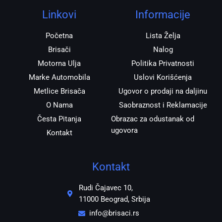
g
o
a
r
o
p
Linkovi
Informacije
a
k
p
m
Početna
Lista Želja
Brisači
Nalog
Motorna Ulja
Politika Privatnosti
Marke Automobila
Uslovi Korišćenja
Metlice Brisača
Ugovor o prodaji na daljinu
O Nama
Saobraznost i Reklamacije
Česta Pitanja
Obrazac za odustanak od
ugovora
Kontakt
Kontakt
Rudi Čajavec 10,
11000 Beograd, Srbija
info@brisaci.rs