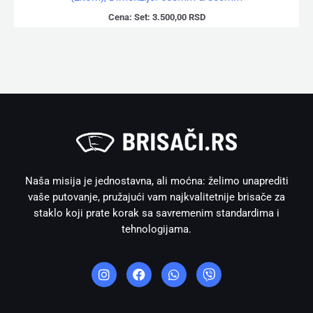
Cena:
Set:
3.500,00
RSD
Naša misija je jednostavna, ali moćna: želimo unaprediti
vaše putovanje, pružajući vam najkvalitetnije brisače za
staklo koji prate korak sa savremenim standardima i
tehnologijama.
I
F
W
V
n
a
h
i
s
c
a
b
t
e
t
e
a
b
s
r