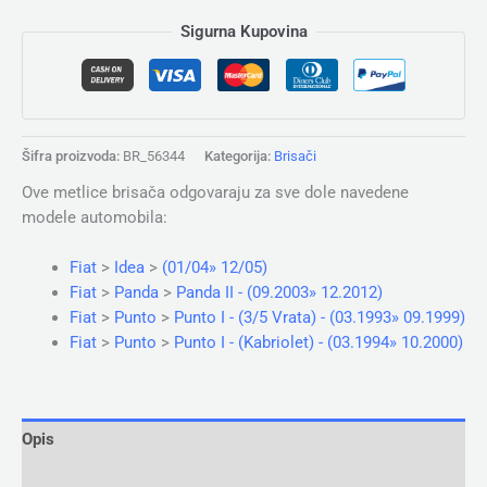
Sigurna Kupovina
Šifra proizvoda:
BR_56344
Kategorija:
Brisači
Ove metlice brisača odgovaraju za sve dole navedene
modele automobila:
Fiat
>
Idea
>
(01/04» 12/05)
Fiat
>
Panda
>
Panda II - (09.2003» 12.2012)
Fiat
>
Punto
>
Punto I - (3/5 Vrata) - (03.1993» 09.1999)
Fiat
>
Punto
>
Punto I - (Kabriolet) - (03.1994» 10.2000)
Opis
Dodatne informacije