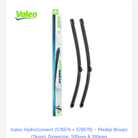
Valeo HydroConnect (578576 + 578570) – Prednji Brisači
(2kom), Dimenzije: 550mm & 350mm