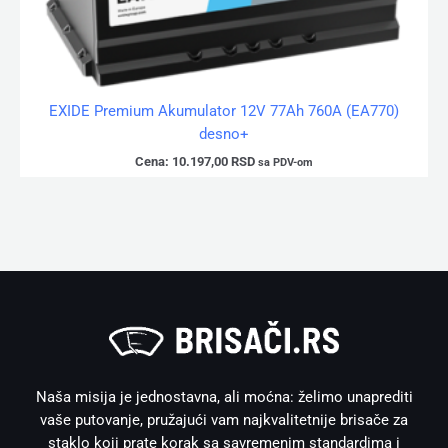
EXIDE Premium Akumulator 12V 77Ah 760A (EA770)
desno+
Cena:
10.197,00
RSD
sa PDV-om
Naša misija je jednostavna, ali moćna: želimo unaprediti
vaše putovanje, pružajući vam najkvalitetnije brisače za
staklo koji prate korak sa savremenim standardima i