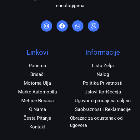
tehnologijama.
I
F
W
V
n
a
h
i
s
c
a
b
t
e
t
e
a
b
s
r
g
o
a
r
o
p
Linkovi
Informacije
a
k
p
m
Početna
Lista Želja
Brisači
Nalog
Motorna Ulja
Politika Privatnosti
Marke Automobila
Uslovi Korišćenja
Metlice Brisača
Ugovor o prodaji na daljinu
O Nama
Saobraznost i Reklamacije
Česta Pitanja
Obrazac za odustanak od
ugovora
Kontakt