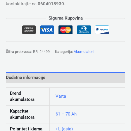
kontaktirajte na
0604018930.
Sigurna Kupovina
Šifra proizvoda:
BR_24499
Kategorija:
Akumulatori
Dodatne informacije
Brend
Varta
akumulatora
Kapacitet
61 – 70 Ah
akumulatora
Polaritet i klema
+L (asia)