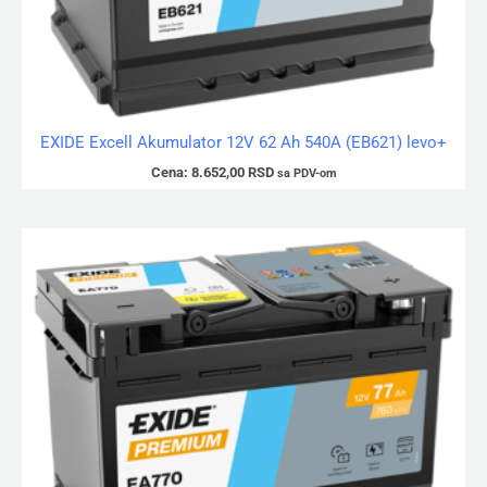
EXIDE Excell Akumulator 12V 62 Ah 540A (EB621) levo+
Cena:
8.652,00
RSD
sa PDV-om