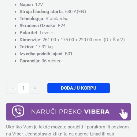
Napon
: 12V
Struja hladnog starta
: 630 A(EN)
Tehnologija
: Standardna
Skraćena Oznaka
: E24
Polaritet
: Levo +
Dimenzije
: 261.00 x 175.00 x 220.00 mm (D x Š x V)
Težina
: 17.32 kg
Izvedba podnih lajsni
: B01
Garancija
: 36 meseci
DODAJ U KORPU
-
+
Ukoliko Vam je lakše možete poručiti i porukom ili pozivom
na Viber. Jednostavno kliknite na dugme iznad ili nas