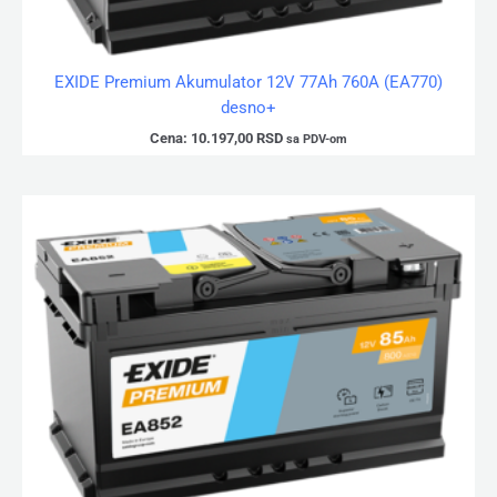
EXIDE Premium Akumulator 12V 77Ah 760A (EA770)
desno+
Cena:
10.197,00
RSD
sa PDV-om