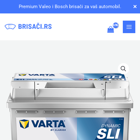
Pređi
✕
Premium Valeo i Bosch brisači za vaš automobil.
na
sadržaj
VARTA
Blue
Dynamic
E11
Akumulator
12V
74Ah
Desno+
količina