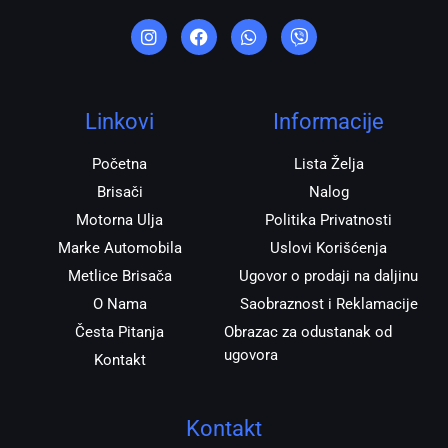
I
F
W
V
n
a
h
i
s
c
a
b
t
e
t
e
a
b
s
r
g
o
a
r
o
p
Linkovi
Informacije
a
k
p
m
Početna
Lista Želja
Brisači
Nalog
Motorna Ulja
Politika Privatnosti
Marke Automobila
Uslovi Korišćenja
Metlice Brisača
Ugovor o prodaji na daljinu
O Nama
Saobraznost i Reklamacije
Česta Pitanja
Obrazac za odustanak od
ugovora
Kontakt
Kontakt