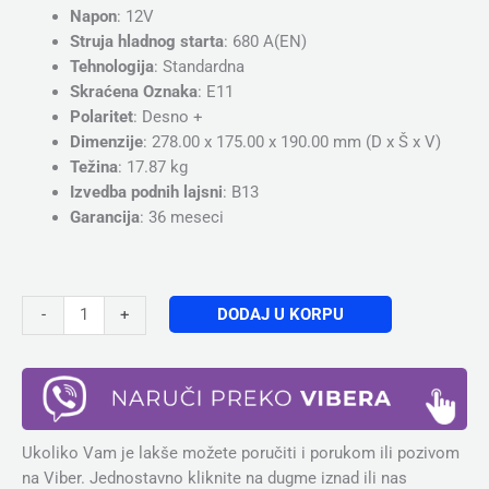
Napon
: 12V
Struja hladnog starta
: 680 A(EN)
Tehnologija
: Standardna
Skraćena Oznaka
: E11
Polaritet
: Desno +
Dimenzije
: 278.00 x 175.00 x 190.00 mm (D x Š x V)
Težina
: 17.87 kg
Izvedba podnih lajsni
: B13
Garancija
: 36 meseci
DODAJ U KORPU
-
+
Ukoliko Vam je lakše možete poručiti i porukom ili pozivom
na Viber. Jednostavno kliknite na dugme iznad ili nas