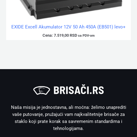
EXIDE Excell Akumulator 12V 50 Ah 450A (EB501) levo+
Cena:
7.519,00
RSD
sa PDV-om
Naša misija je jednostavna, ali moćna: želimo unaprediti
vaše putovanje, pružajući vam najkvalitetnije brisače za
staklo koji prate korak sa savremenim standardima i
tehnologijama.