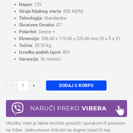
Napon
: 12V
Struja hladnog starta
: 830 A(EN)
Tehnologija
: Standardna
Skraćena Oznaka
: G7
Polaritet
: Desno +
Dimenzije
: 306.00 x 173.00 x 225.00 mm (D x Š x V)
Težina
: 20.23 kg
Izvedba podnih lajsni
: B01
Garancija
: 36 meseci
DODAJ U KORPU
-
+
Ukoliko Vam je lakše možete poručiti i porukom ili pozivom
na Viber. Jednostavno kliknite na dugme iznad ili nas