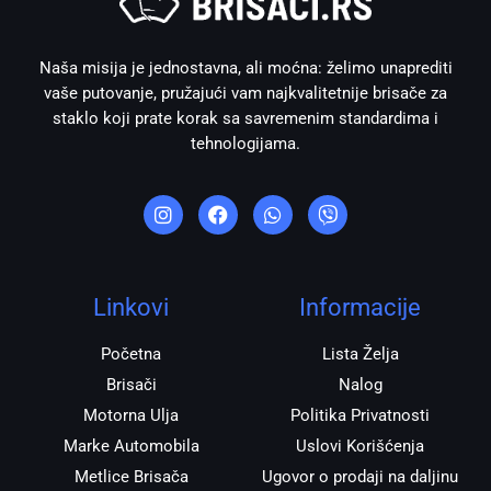
Naša misija je jednostavna, ali moćna: želimo unaprediti
vaše putovanje, pružajući vam najkvalitetnije brisače za
staklo koji prate korak sa savremenim standardima i
tehnologijama.
I
F
W
V
n
a
h
i
s
c
a
b
t
e
t
e
a
b
s
r
g
o
a
r
o
p
Linkovi
Informacije
a
k
p
m
Početna
Lista Želja
Brisači
Nalog
Motorna Ulja
Politika Privatnosti
Marke Automobila
Uslovi Korišćenja
Metlice Brisača
Ugovor o prodaji na daljinu