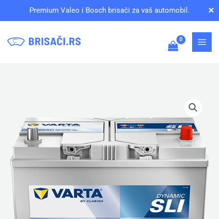
Pređi
✕
Premium Valeo i Bosch brisači za vaš automobil.
na
sadržaj
VARTA
Blue
Dynamic
Asia
G7
Akumulator
12V
95Ah
Desno+
količina