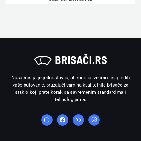
Naša misija je jednostavna, ali moćna: želimo unaprediti
vaše putovanje, pružajući vam najkvalitetnije brisače za
staklo koji prate korak sa savremenim standardima i
tehnologijama.
I
F
W
V
n
a
h
i
s
c
a
b
t
e
t
e
a
b
s
r
g
o
a