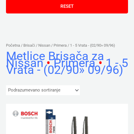
Početna
/ Brisači /
Nissan
/
Primera
/ 1 - 5 Vrata - (02/90» 09/96)
Metlice Brisača za
Nissan
•
Primera
•
1 - 5
Vrata - (02/90» 09/96)