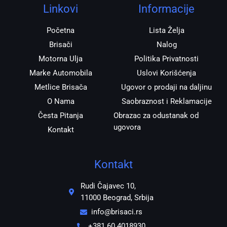
r
o
p
Linkovi
Informacije
a
k
p
m
Početna
Lista Želja
Brisači
Nalog
Motorna Ulja
Politika Privatnosti
Marke Automobila
Uslovi Korišćenja
Metlice Brisača
Ugovor o prodaji na daljinu
O Nama
Saobraznost i Reklamacije
Česta Pitanja
Obrazac za odustanak od
ugovora
Kontakt
Kontakt
Rudi Čajavec 10,
11000 Beograd, Srbija
info@brisaci.rs
+381 60 4018930