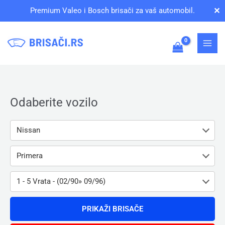
Pređi
✕
Premium Valeo i Bosch brisači za vaš automobil.
na
sadržaj
Odaberite vozilo
Nissan
Primera
1 - 5 Vrata - (02/90» 09/96)