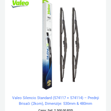
Valeo Silencio Standard (574117 + 574114) – Prednji
Brisači (2kom), Dimenzije: 530mm & 480mm
Cena:
Set:
2.500,00
RSD