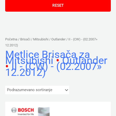
Početna
/ Brisači /
Mitsubishi
/
Outlander
/ II - (CW) - (02.2007»
12.2012)
Metlice Brisača za
Mitsubishi
•
Outlander
•
II - (CW) - (02.2007»
12.2012)