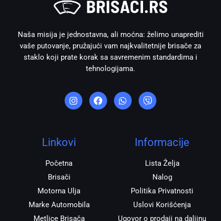
Naša misija je jednostavna, ali moćna: želimo unaprediti
vaše putovanje, pružajući vam najkvalitetnije brisače za
staklo koji prate korak sa savremenim standardima i
tehnologijama.
I
F
W
V
n
a
h
i
s
c
a
b
t
e
t
e
a
b
s
r
g
o
a
r
o
p
Linkovi
Informacije
a
k
p
m
Početna
Lista Želja
Brisači
Nalog
Motorna Ulja
Politika Privatnosti
Marke Automobila
Uslovi Korišćenja
Metlice Brisača
Ugovor o prodaji na daljinu