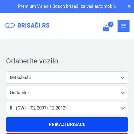
Pređi
✕
Premium Valeo i Bosch brisači za vaš automobil.
na
sadržaj
Odaberite vozilo
Mitsubishi
Outlander
II - (CW) - (02.2007» 12.2012)