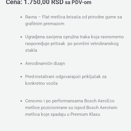
Cena:
1.750,00
RSD
sa PDV-om
Ravna – Flat metlica brisača od prirodne gume sa
grafitnim premazom
Ugradjena savijena opružna traka koja ravnomerno
rasporedjuje pritisak po površini vetrobranskog
stakla
Aerodinamičn dizajn
Pred-instalirani odgovarajući priključak za
konkretno vozila
Cenovno i po performansama Bosch AeroEco
metlice pozicionirane su ispod Bosch Aerotwin
metlica koje spadaju u Premium Klasu