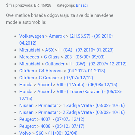
Šifra proizvoda:
BR_46928
Kategorija:
Brisači
Ove metlice brisača odgovaraju za sve dole navedene
modele automobila:
Volkswagen
>
Amarok
>
(2H,S6,S7) - (09.2010»
04.2012)
Mitsubishi
>
ASX
>
I - (GA) - (07.2010» 01.2023)
Mercedes
>
C Class
>
203 - (05/00» 09/03)
Mitsubishi
>
Outlander
>
II - (CW) - (02.2007» 12.2012)
Citröen
>
C4 Aircross
>
(04.2012» 01.2018)
Citröen
>
C-Crosser
>
(07/07» 12/12)
Honda
>
Accord
>
VIII - (4 Vrata) - (06/08» 12/15)
Honda
>
Accord
>
VIII - ( Tourer/Karavan ) - (06/08»
12/15)
Nissan
>
Primastar
>
1 Zadnja Vrata - (03/02» 10/16)
Nissan
>
Primastar
>
2 Zadnja Vrata - (03/02» 10/16)
Peugeot
>
4007
>
(07/07» 12/12)
Peugeot
>
4008
>
(05/12» 07/17)
Volvo
>
S60
>
(11/00» 02/04)