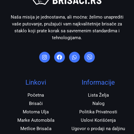
Naša misija je jednostavna, ali moćna: želimo unaprediti
vaše putovanje, pružajući vam najkvalitetnije brisače za
staklo koji prate korak sa savremenim standardima i
tehnologijama.
I
F
W
V
n
a
h
i
s
c
a
b
t
e
t
e
a
b
s
r
g
o
a
r
o
p
Linkovi
Informacije
a
k
p
m
Početna
Lista Želja
Brisači
Nalog
Motorna Ulja
Politika Privatnosti
Marke Automobila
Uslovi Korišćenja
Metlice Brisača
Ugovor o prodaji na daljinu