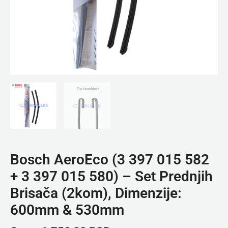
-
Set
Prednjih
Brisača
(2kom),
Dimenzije:
600mm
&
530mm
količina
Bosch AeroEco (3 397 015 582
+ 3 397 015 580) – Set Prednjih
Brisača (2kom), Dimenzije:
600mm & 530mm