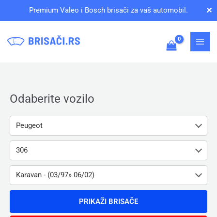
Pređi
✕
Premium Valeo i Bosch brisači za vaš automobil.
na
sadržaj
Odaberite vozilo
Peugeot
306
Karavan - (03/97» 06/02)