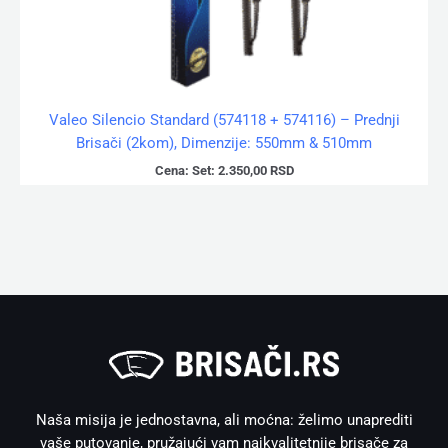
Valeo Silencio Standard (574118 + 574116) – Prednji
Brisači (2kom), Dimenzije: 550mm & 510mm
Cena:
Set:
2.350,00
RSD
Naša misija je jednostavna, ali moćna: želimo unaprediti
vaše putovanje, pružajući vam najkvalitetnije brisače za