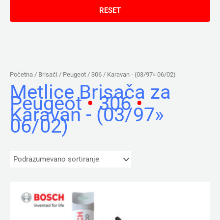
Početna
/ Brisači /
Peugeot
/
306
/ Karavan - (03/97» 06/02)
Metlice Brisača za
Peugeot
•
306
•
Karavan - (03/97»
06/02)