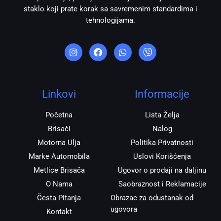
staklo koji prate korak sa savremenim standardima i
tehnologijama.
I
F
W
V
n
a
h
i
s
c
a
b
t
e
t
e
a
b
s
r
g
o
a
r
o
p
Linkovi
Informacije
a
k
p
m
Početna
Lista Želja
Brisači
Nalog
Motorna Ulja
Politika Privatnosti
Marke Automobila
Uslovi Korišćenja
Metlice Brisača
Ugovor o prodaji na daljinu
O Nama
Saobraznost i Reklamacije
Česta Pitanja
Obrazac za odustanak od
ugovora
Kontakt