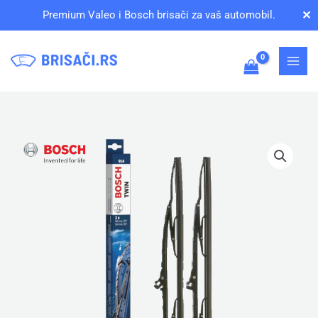
Pređi
✕
Premium Valeo i Bosch brisači za vaš automobil.
na
sadržaj