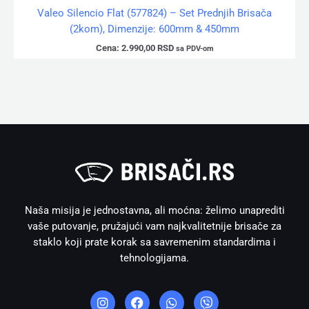
Valeo Silencio Flat (577824) – Set Prednjih Brisača
(2kom), Dimenzije: 600mm & 450mm
Cena:
2.990,00
RSD
sa PDV-om
Naša misija je jednostavna, ali moćna: želimo unaprediti
vaše putovanje, pružajući vam najkvalitetnije brisače za
staklo koji prate korak sa savremenim standardima i
tehnologijama.
I
F
W
V
n
a
h
i
s
c
a
b