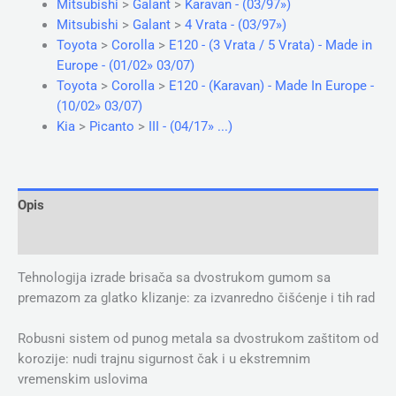
Mitsubishi
>
Galant
>
Karavan - (03/97»)
Mitsubishi
>
Galant
>
4 Vrata - (03/97»)
Toyota
>
Corolla
>
E120 - (3 Vrata / 5 Vrata) - Made in
Europe - (01/02» 03/07)
Toyota
>
Corolla
>
E120 - (Karavan) - Made In Europe -
(10/02» 03/07)
Kia
>
Picanto
>
III - (04/17» ...)
Opis
Dodatne informacije
Tehnologija izrade brisača sa dvostrukom gumom sa
premazom za glatko klizanje: za izvanredno čišćenje i tih rad
Robusni sistem od punog metala sa dvostrukom zaštitom od
korozije: nudi trajnu sigurnost čak i u ekstremnim
vremenskim uslovima