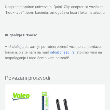
Unapred montiran univerzalni Quick-Clip adapter za vozila sa
“hook-type” tipom kačenja: omogućava brzu i laku instalaciju
#Ugradnja Brisača:
– U slučaju da vam je potrebna pomoć vezano za montažu
brisača, pišite nam na mail
info@brisaci.rs
, stojimo vam na
raspolaganju i rado ćemo vam pomoći!
Povezani proizvodi