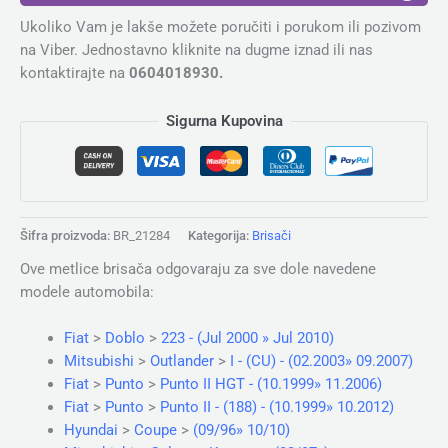
Ukoliko Vam je lakše možete poručiti i porukom ili pozivom
na Viber. Jednostavno kliknite na dugme iznad ili nas
kontaktirajte na
0604018930.
Sigurna Kupovina
Šifra proizvoda:
BR_21284
Kategorija:
Brisači
Ove metlice brisača odgovaraju za sve dole navedene
modele automobila:
Fiat
>
Doblo
>
223 - (Jul 2000 » Jul 2010)
Mitsubishi
>
Outlander
>
I - (CU) - (02.2003» 09.2007)
Fiat
>
Punto
>
Punto II HGT - (10.1999» 11.2006)
Fiat
>
Punto
>
Punto II - (188) - (10.1999» 10.2012)
Hyundai
>
Coupe
>
(09/96» 10/10)