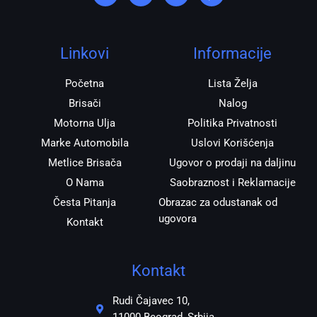
t
e
t
e
a
b
s
r
g
o
a
r
o
p
Linkovi
Informacije
a
k
p
m
Početna
Lista Želja
Brisači
Nalog
Motorna Ulja
Politika Privatnosti
Marke Automobila
Uslovi Korišćenja
Metlice Brisača
Ugovor o prodaji na daljinu
O Nama
Saobraznost i Reklamacije
Česta Pitanja
Obrazac za odustanak od
ugovora
Kontakt
Kontakt
Rudi Čajavec 10,
11000 Beograd, Srbija