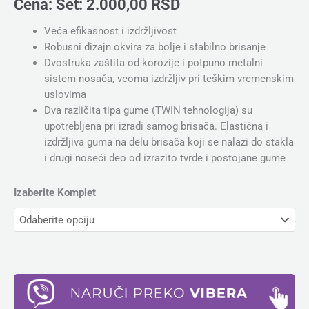
Cena:
Set:
2.000,00
RSD
Veća efikasnost i izdržljivost
Robusni dizajn okvira za bolje i stabilno brisanje
Dvostruka zaštita od korozije i potpuno metalni
sistem nosača, veoma izdržljiv pri teškim vremenskim
uslovima
Dva različita tipa gume (TWIN tehnologija) su
upotrebljena pri izradi samog brisača. Elastična i
izdržljiva guma na delu brisača koji se nalazi do stakla
i drugi noseći deo od izrazito tvrde i postojane gume
Izaberite Komplet