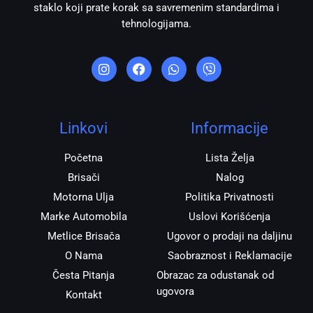
staklo koji prate korak sa savremenim standardima i
tehnologijama.
I
F
W
V
n
a
h
i
s
c
a
b
t
e
t
e
a
b
s
r
g
o
a
r
o
p
Linkovi
Informacije
a
k
p
m
Početna
Lista Želja
Brisači
Nalog
Motorna Ulja
Politika Privatnosti
Marke Automobila
Uslovi Korišćenja
Metlice Brisača
Ugovor o prodaji na daljinu
O Nama
Saobraznost i Reklamacije
Česta Pitanja
Obrazac za odustanak od
ugovora
Kontakt