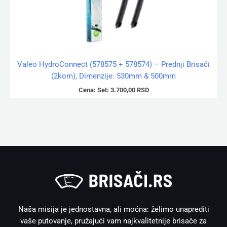
Valeo HydroConnect (578575 + 578574) – Prednji Brisači
(2kom), Dimenzije: 530mm & 500mm
Cena:
Set:
3.700,00
RSD
Naša misija je jednostavna, ali moćna: želimo unaprediti
vaše putovanje, pružajući vam najkvalitetnije brisače za