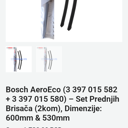
-
Set
Prednjih
Brisača
(2kom),
Dimenzije:
600mm
&
530mm
količina
Bosch AeroEco (3 397 015 582
+ 3 397 015 580) – Set Prednjih
Brisača (2kom), Dimenzije:
600mm & 530mm