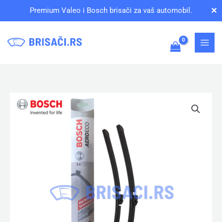
Pređi
✕
Premium Valeo i Bosch brisači za vaš automobil.
na
sadržaj
Bosch
AeroEco
(3
397
015
582
+
3
397
015
580)