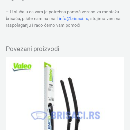
– U slučaju da vam je potrebna pomoć vezano za montažu
brisača, pišite nam na mail
info@brisaci.rs
, stojimo vam na
raspolaganju i rado ćemo vam pomoći!
Povezani proizvodi