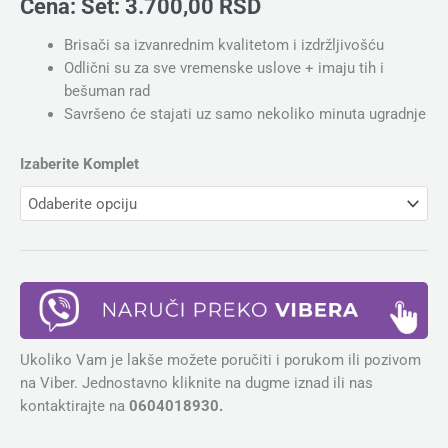
Cena:
Set:
3.700,00
RSD
Brisači sa izvanrednim kvalitetom i izdržljivošću
Odlični su za sve vremenske uslove + imaju tih i
bešuman rad
Savršeno će stajati uz samo nekoliko minuta ugradnje
Izaberite Komplet
Ukoliko Vam je lakše možete poručiti i porukom ili pozivom
na Viber. Jednostavno kliknite na dugme iznad ili nas
kontaktirajte na
0604018930.