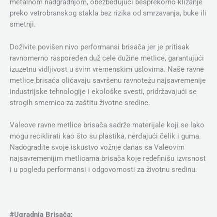
metalnom nadgradnjom, obezbeđujući besprekorno klizanje
preko vetrobranskog stakla bez rizika od smrzavanja, buke ili
smetnji.
Doživite povišen nivo performansi brisača jer je pritisak
ravnomerno raspoređen duž cele dužine metlice, garantujući
izuzetnu vidljivost u svim vremenskim uslovima. Naše ravne
metlice brisača oličavaju savršenu ravnotežu najsavremenije
industrijske tehnologije i ekološke svesti, pridržavajući se
strogih smernica za zaštitu životne sredine.
Valeove ravne metlice brisača sadrže materijale koji se lako
mogu reciklirati kao što su plastika, nerđajući čelik i guma.
Nadogradite svoje iskustvo vožnje danas sa Valeovim
najsavremenijim metlicama brisača koje redefinišu izvrsnost
i u pogledu performansi i odgovornosti za životnu sredinu.
#Ugradnja Brisača: