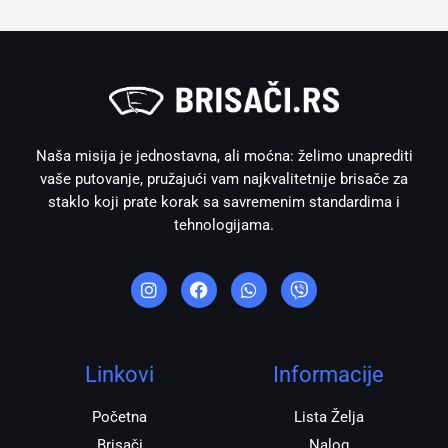
Naša misija je jednostavna, ali moćna: želimo unaprediti
vaše putovanje, pružajući vam najkvalitetnije brisače za
staklo koji prate korak sa savremenim standardima i
tehnologijama.
I
F
W
V
n
a
h
i
s
c
a
b
t
e
t
e
a
b
s
r
g
o
a
r
o
p
Linkovi
Informacije
a
k
p
m
Početna
Lista Želja
Brisači
Nalog