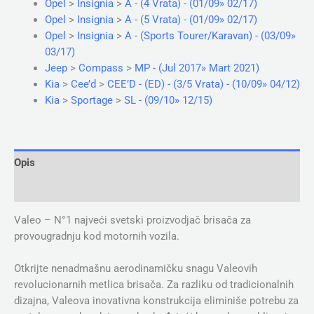
Opel
>
Insignia
>
A - (4 Vrata) - (01/09» 02/17)
Opel
>
Insignia
>
A - (5 Vrata) - (01/09» 02/17)
Opel
>
Insignia
>
A - (Sports Tourer/Karavan) - (03/09»
03/17)
Jeep
>
Compass
>
MP - (Jul 2017» Mart 2021)
Kia
>
Cee’d
>
CEE’D - (ED) - (3/5 Vrata) - (10/09» 04/12)
Kia
>
Sportage
>
SL - (09/10» 12/15)
Opis
Dodatne informacije
Valeo – N°1 najveći svetski proizvodjač brisača za
provougradnju kod motornih vozila.
Otkrijte nenadmašnu aerodinamičku snagu Valeovih
revolucionarnih metlica brisača. Za razliku od tradicionalnih
dizajna, Valeova inovativna konstrukcija eliminiše potrebu za