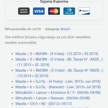
Sigurna Kupovina
Šifra proizvoda:
BR_64789
Kategorija:
Brisači
Ove metlice brisača odgovaraju za sve dole navedene
modele automobila:
Mazda
>
3
>
BM/BN - (4 Vrata) - (12.2013 » 02.2019)
Mazda
>
3
>
BM/BN - (5 Vrata) - (Br. Šasije N° JMZB...)
- (11.2013 » 02. 2019)
Mazda
>
3
>
BM/BM - (5 Vrata) - (Br. Šasije N° 3MZB...)
- (10.2014 » 02.2019)
Mazda
>
6
>
GJ/GL - (4 Vrata) - (Jan. 2013» Jun 2018)
Mazda
>
6
>
GJ/GL - (Karavan) - (Jan. 2013» Jul 2018)
Mitsubishi
>
Lancer
>
Evolution 8 / 9 - (04/04» 04/08)
Mitsubishi
>
Lancer
>
Karavan - (04/04» 05/08)
Mazda
>
CX-5
>
KE - (03/12» 04/17)