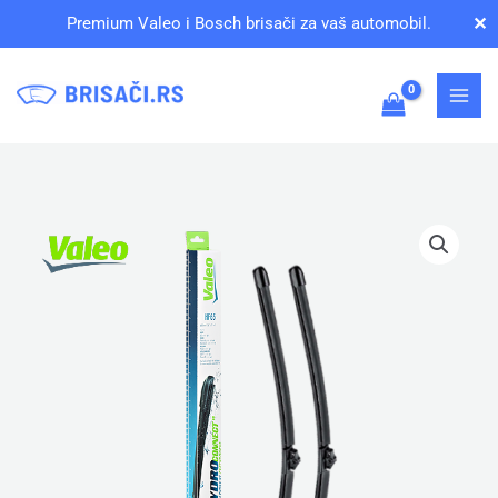
Pređi
✕
Premium Valeo i Bosch brisači za vaš automobil.
na
sadržaj