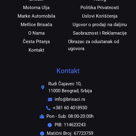
Motorna Ulja
Politika Privatnosti
Marke Automobila
Uslovi Korišćenja
Metlice Brisača
Ugovor o prodaji na daljinu
O Nama
Saobraznost i Reklamacije
Česta Pitanja
Obrazac za odustanak od
ugovora
Kontakt
Kontakt
Rudi Čajavec 10,
11000 Beograd, Srbija
info@brisaci.rs
+381 60 4018930
Pon - Sub: 08:00-20:00h
PIB: 114623243
Matični Broj: 67723759