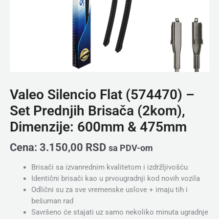
&
475mm
količina
Valeo Silencio Flat (574470) –
Set Prednjih Brisača (2kom),
Dimenzije: 600mm & 475mm
Cena:
3.150,00
RSD
sa PDV-om
Brisači sa izvanrednim kvalitetom i izdržljivošću
Identični brisači kao u prvougradnji kod novih vozila
Odlični su za sve vremenske uslove + imaju tih i
bešuman rad
Savršeno će stajati uz samo nekoliko minuta ugradnje