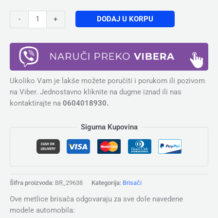
DODAJ U KORPU
-
+
Ukoliko Vam je lakše možete poručiti i porukom ili pozivom
na Viber. Jednostavno kliknite na dugme iznad ili nas
kontaktirajte na
0604018930.
Sigurna Kupovina
Šifra proizvoda:
BR_29638
Kategorija:
Brisači
Ove metlice brisača odgovaraju za sve dole navedene
modele automobila: