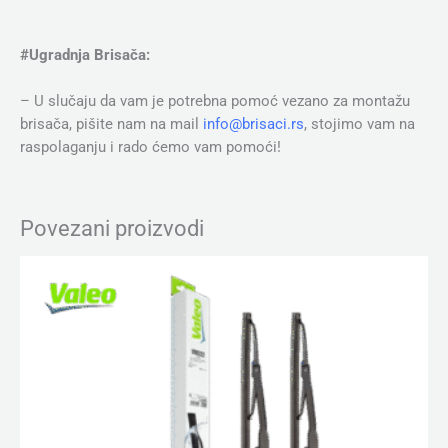
#Ugradnja Brisača:
– U slučaju da vam je potrebna pomoć vezano za montažu
brisača, pišite nam na mail
info@brisaci.rs
, stojimo vam na
raspolaganju i rado ćemo vam pomoći!
Povezani proizvodi