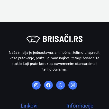
Naša misija je jednostavna, ali moćna: želimo unaprediti
vaše putovanje, pružajući vam najkvalitetnije brisače za
staklo koji prate korak sa savremenim standardima i
tehnologijama.
I
F
W
V
n
a
h
i
s
c
a
b
t
e
t
e
a
b
s
r
g
o
a
r
o
p
Linkovi
Informacije
a
k
p