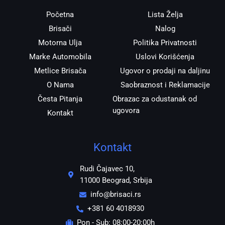
m
Početna
Lista Želja
Brisači
Nalog
Motorna Ulja
Politika Privatnosti
Marke Automobila
Uslovi Korišćenja
Metlice Brisača
Ugovor o prodaji na daljinu
O Nama
Saobraznost i Reklamacije
Česta Pitanja
Obrazac za odustanak od
ugovora
Kontakt
Kontakt
Rudi Čajavec 10,
11000 Beograd, Srbija
info@brisaci.rs
+381 60 4018930
Pon - Sub: 08:00-20:00h