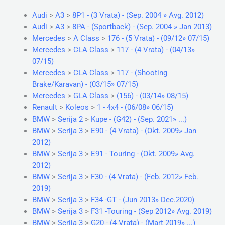
Audi
>
A3
>
8P1 - (3 Vrata) - (Sep. 2004 » Avg. 2012)
Audi
>
A3
>
8PA - (Sportback) - (Sep. 2004 » Jan 2013)
Mercedes
>
A Class
>
176 - (5 Vrata) - (09/12» 07/15)
Mercedes
>
CLA Class
>
117 - (4 Vrata) - (04/13»
07/15)
Mercedes
>
CLA Class
>
117 - (Shooting
Brake/Karavan) - (03/15» 07/15)
Mercedes
>
GLA Class
>
(156) - (03/14» 08/15)
Renault
>
Koleos
>
1 - 4x4 - (06/08» 06/15)
BMW
>
Serija 2
>
Kupe - (G42) - (Sep. 2021» ...)
BMW
>
Serija 3
>
E90 - (4 Vrata) - (Okt. 2009» Jan
2012)
BMW
>
Serija 3
>
E91 - Touring - (Okt. 2009» Avg.
2012)
BMW
>
Serija 3
>
F30 - (4 Vrata) - (Feb. 2012» Feb.
2019)
BMW
>
Serija 3
>
F34 -GT - (Jun 2013» Dec.2020)
BMW
>
Serija 3
>
F31 -Touring - (Sep 2012» Avg. 2019)
BMW
>
Serija 3
>
G20 - (4 Vrata) - (Mart 2019» ...)