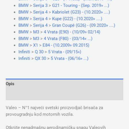
BMW
>
Serija 3
>
G21 - Touring - (Sep. 2019» ...)
BMW
>
Serija 4
>
Kabriolet (G23) - (10.2020» ....)
BMW
>
Serija 4
>
Kupe (G22) - (10.2020» ....)
BMW
>
Serija 4
>
Gran Coupé (G26) - (09.2020» ....)
BMW
>
M3
>
4 Vrata (E90) - (10/09» 02/14)
BMW
>
M3
>
4 Vrata (F80) - (03/14» ...)
BMW
>
X1
>
E84 - (10.2009» 09.2015)
Infiniti
>
Q 30
>
5 Vrata - (09/15»)
Infiniti
>
QX 30
>
5 Vrata - (06/16» ...)
Opis
Dodatne informacije
Valeo – N°1 najveći svetski proizvodjač brisača za
provougradnju kod motornih vozila.
Otkrijte nenadmašnu aerodinamičku snagu Valeovih