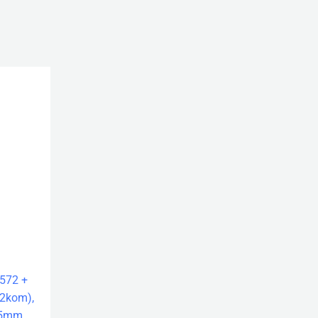
572 +
(2kom),
75mm