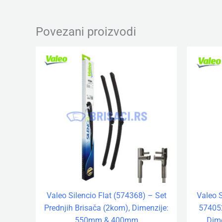
Povezani proizvodi
Valeo Silencio Flat (574368) – Set
Valeo 
Prednjih Brisača (2kom), Dimenzije:
574052
550mm & 400mm
Dim