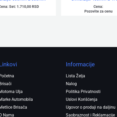
Cena:
Set:
1.710,00
RSD
Cena:
Pozovite za cenu
Linkovi
Informacije
Početna
Lista Želja
Brisači
Nalog
Motorna Ulja
Politika Privatnosti
Marke Automobila
Uslovi Korišćenja
Metlice Brisača
Ugovor o prodaji na daljinu
O Nama
Saobraznost i Reklamacije