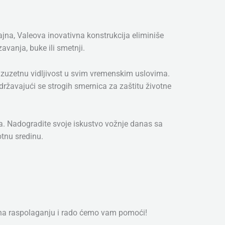
jna, Valeova inovativna konstrukcija eliminiše
vanja, buke ili smetnji.
 izuzetnu vidljivost u svim vremenskim uslovima.
državajući se strogih smernica za zaštitu životne
uma. Nadogradite svoje iskustvo vožnje danas sa
otnu sredinu.
 na raspolaganju i rado ćemo vam pomoći!