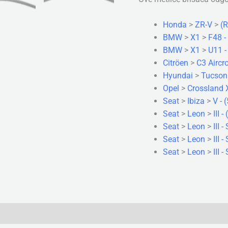
Honda
>
ZR-V
>
(R
BMW
>
X1
>
F48 -
BMW
>
X1
>
U11 -
Citröen
>
C3 Aircr
Hyundai
>
Tucson
Opel
>
Crossland 
Seat
>
Ibiza
>
V - 
Seat
>
Leon
>
III 
Seat
>
Leon
>
III 
Seat
>
Leon
>
III 
Seat
>
Leon
>
III 