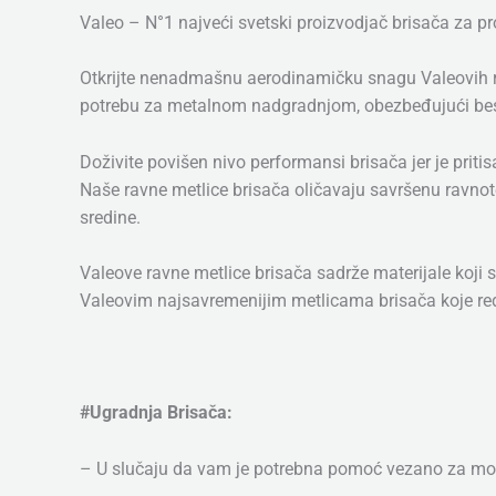
Valeo – N°1 najveći svetski proizvodjač brisača za p
Otkrijte nenadmašnu aerodinamičku snagu Valeovih rev
potrebu za metalnom nadgradnjom, obezbeđujući bespr
Doživite povišen nivo performansi brisača jer je prit
Naše ravne metlice brisača oličavaju savršenu ravnotež
sredine.
Valeove ravne metlice brisača sadrže materijale koji s
Valeovim najsavremenijim metlicama brisača koje rede
#Ugradnja Brisača:
– U slučaju da vam je potrebna pomoć vezano za mon