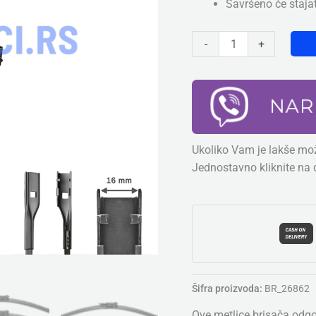
Savršeno će staja
650mm
&
-
+
400mm
količina
Ukoliko Vam je lakše mož
Jednostavno kliknite na 
Šifra proizvoda:
BR_26862
Ove metlice brisača odg