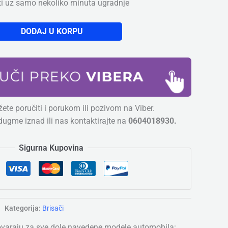
ti uz samo nekoliko minuta ugradnje
DODAJ U KORPU
ete poručiti i porukom ili pozivom na Viber.
dugme iznad ili nas kontaktirajte na
0604018930.
Sigurna Kupovina
Kategorija:
Brisači
ovaraju za sve dole navedene modele automobila: