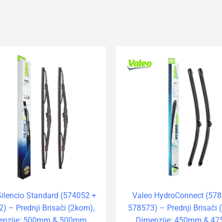
Silencio Standard (574052 +
Valeo HydroConnect (578
) – Prednji Brisači (2kom),
578573) – Prednji Brisači 
enzije: 500mm & 500mm
Dimenzije: 450mm & 4