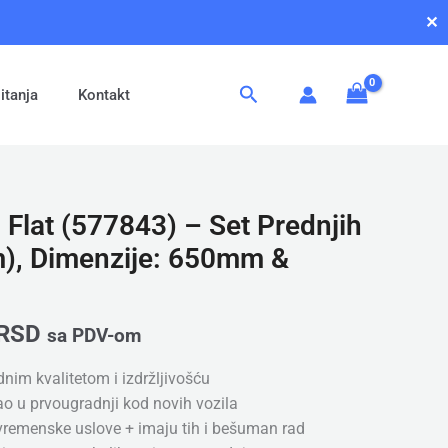
✕
Pretraga
itanja
Kontakt
 Flat (577843) – Set Prednjih
m), Dimenzije: 650mm &
RSD
sa PDV-om
dnim kvalitetom i izdržljivošću
kao u prvougradnji kod novih vozila
 vremenske uslove + imaju tih i bešuman rad