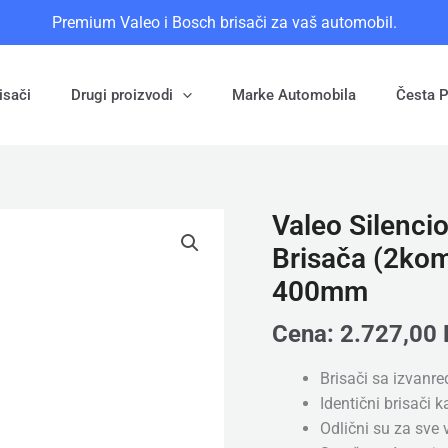
Premium Valeo i Bosch brisači za vaš automobil.
isači
Drugi proizvodi
Marke Automobila
Česta P
Valeo Silencio
Valeo
Silencio
Brisača (2ko
Flat
400mm
(577843)
-
Cena:
2.727,00
Set
Prednjih
Brisači sa izvanre
Brisača
Identični brisači 
(2kom),
Odlični su za sve
Dimenzije: