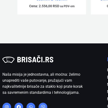
Cena:
2.556,00
RSD
sa PDV-om
Naša misija je jednostavna, ali moćna: želimo
unaprediti vaše putovanje, pružajući vam
najkvalitetnije brisače za staklo koji prate korak
sa savremenim standardima i tehnologijama.
I
F
W
V
n
a
h
i