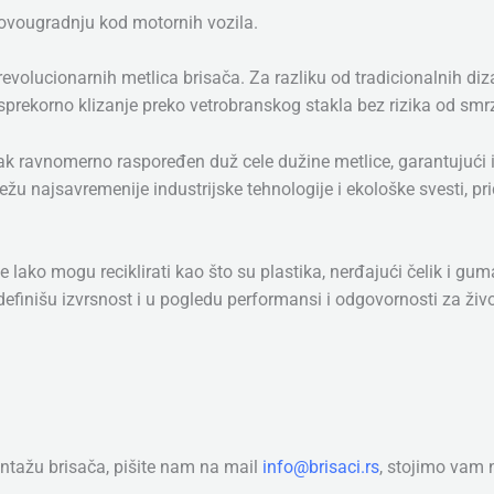
rovougradnju kod motornih vozila.
olucionarnih metlica brisača. Za razliku od tradicionalnih diza
ekorno klizanje preko vetrobranskog stakla bez rizika od smrza
isak ravnomerno raspoređen duž cele dužine metlice, garantujući
u najsavremenije industrijske tehnologije i ekološke svesti, pri
e lako mogu reciklirati kao što su plastika, nerđajući čelik i g
finišu izvrsnost i u pogledu performansi i odgovornosti za živ
tažu brisača, pišite nam na mail
info@brisaci.rs
, stojimo vam