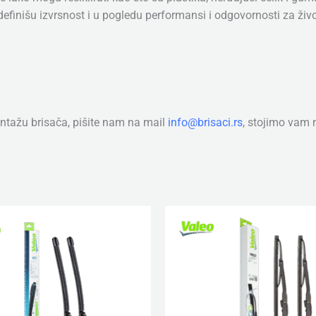
finišu izvrsnost i u pogledu performansi i odgovornosti za živ
tažu brisača, pišite nam na mail
info@brisaci.rs
, stojimo vam