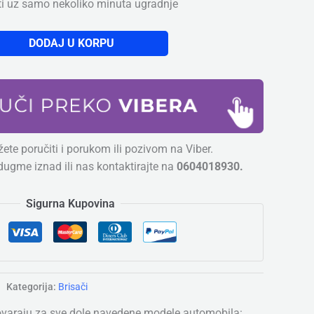
ti uz samo nekoliko minuta ugradnje
DODAJ U KORPU
ete poručiti i porukom ili pozivom na Viber.
dugme iznad ili nas kontaktirajte na
0604018930.
Sigurna Kupovina
Kategorija:
Brisači
ovaraju za sve dole navedene modele automobila: