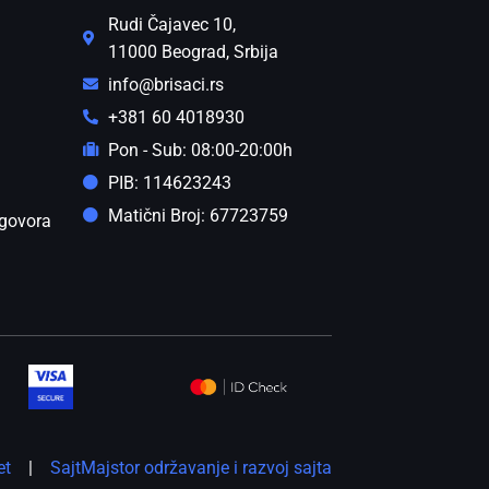
Rudi Čajavec 10,
11000 Beograd, Srbija
info@brisaci.rs
+381 60 4018930
Pon - Sub: 08:00-20:00h
PIB: 114623243
Matični Broj: 67723759
govora
et
|
SajtMajstor održavanje i razvoj sajta