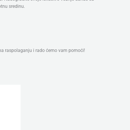
otnu sredinu.
 na raspolaganju i rado ćemo vam pomoći!