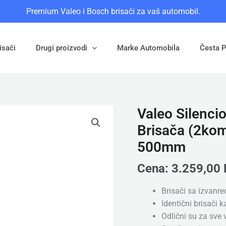
Premium Valeo i Bosch brisači za vaš automobil.
isači
Drugi proizvodi
Marke Automobila
Česta P
Valeo Silencio
Valeo
Silencio
Brisača (2ko
Flat
500mm
(577890)
-
Cena:
3.259,00
Set
Prednjih
Brisači sa izvanre
Brisača
Identični brisači 
(2kom),
Odlični su za sve
Dimenzije: