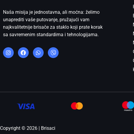
Naša misija je jednostavna, ali moćna: želimo
unaprediti vaše putovanje, pružajući vam
najkvalitetnije brisače za staklo koji prate korak
sa savremenim standardima i tehnologijama.
I
F
W
V
n
a
h
i
s
c
a
b
t
e
t
e
a
b
s
r
g
o
a
r
o
p
a
k
p
m
Copyright © 2026 | Brisaci