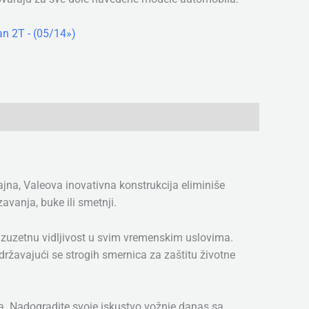
n 2T - (05/14»)
jna, Valeova inovativna konstrukcija eliminiše
vanja, buke ili smetnji.
 izuzetnu vidljivost u svim vremenskim uslovima.
državajući se strogih smernica za zaštitu životne
uma. Nadogradite svoje iskustvo vožnje danas sa