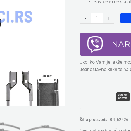
Savršeno će staja
750mm
&
-
+
500mm
količina
Ukoliko Vam je lakše mož
Jednostavno kliknite na 
Šifra proizvoda:
BR_62426
Ove metlice brisača odg