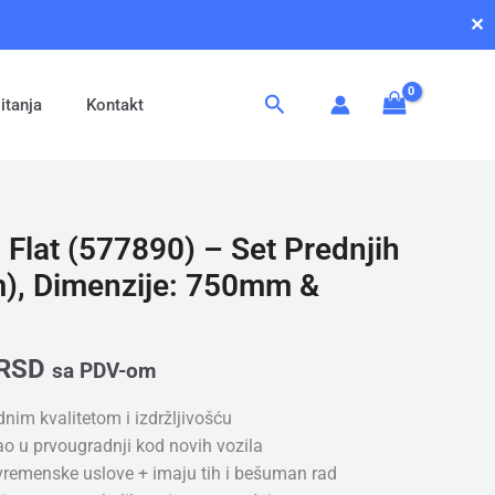
✕
Pretraga
itanja
Kontakt
 Flat (577890) – Set Prednjih
m), Dimenzije: 750mm &
RSD
sa PDV-om
dnim kvalitetom i izdržljivošću
kao u prvougradnji kod novih vozila
 vremenske uslove + imaju tih i bešuman rad