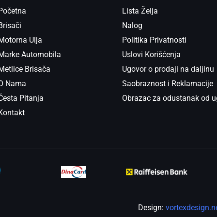
Početna
Lista Želja
Brisači
Nalog
Motorna Ulja
Politika Privatnosti
Marke Automobila
Uslovi Korišćenja
Metlice Brisača
Ugovor o prodaji na daljinu
O Nama
Saobraznost i Reklamacije
Česta Pitanja
Obrazac za odustanak od u
Kontakt
Design:
vortexdesign.n