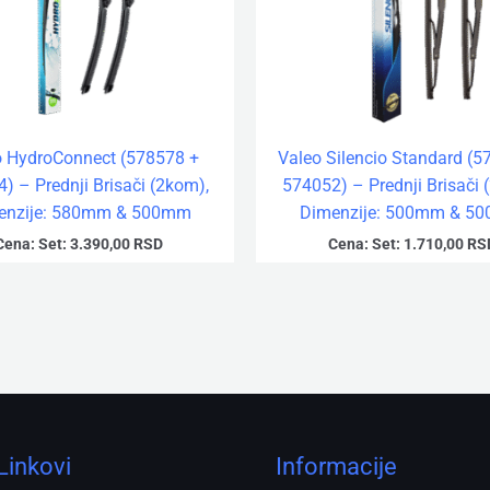
o HydroConnect (578578 +
Valeo Silencio Standard (5
) – Prednji Brisači (2kom),
574052) – Prednji Brisači 
enzije: 580mm & 500mm
Dimenzije: 500mm & 5
Cena:
Set:
3.390,00
RSD
Cena:
Set:
1.710,00
RS
Linkovi
Informacije