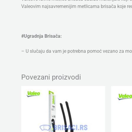
Valeovim najsavremenijim metlicama brisača koje rede
#Ugradnja Brisača:
– U slučaju da vam je potrebna pomoć vezano za mon
Povezani proizvodi