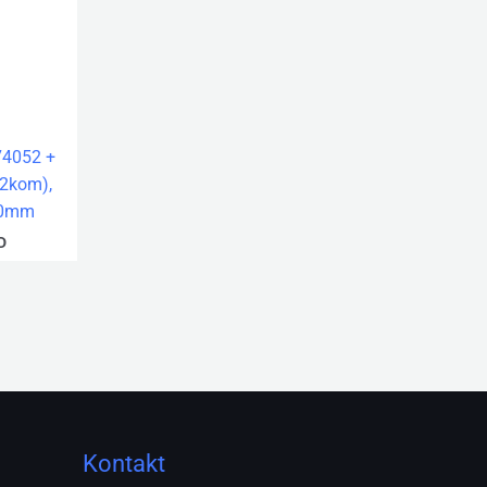
74052 +
(2kom),
00mm
D
Kontakt