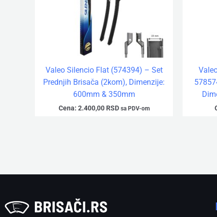
Valeo Silencio Flat (574394) – Set
Vale
Prednjih Brisača (2kom), Dimenzije:
578574
600mm & 350mm
Dim
Cena:
2.400,00
RSD
sa PDV-om