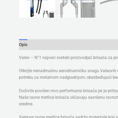
Opis
Dodatne informacije
Valeo – N°1 najveći svetski proizvodjač brisača za p
Otkrijte nenadmašnu aerodinamičku snagu Valeovih rev
potrebu za metalnom nadgradnjom, obezbeđujući bespr
Doživite povišen nivo performansi brisača jer je prit
Naše ravne metlice brisača oličavaju savršenu ravnotež
sredine.
Valeove ravne metlice brisača sadrže materijale koji s