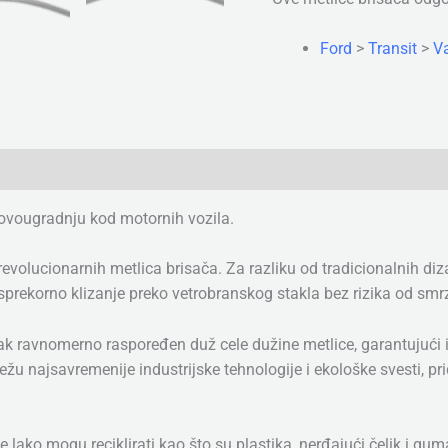
Ford
>
Transit
>
Va
rovougradnju kod motornih vozila.
olucionarnih metlica brisača. Za razliku od tradicionalnih diza
ekorno klizanje preko vetrobranskog stakla bez rizika od smrza
isak ravnomerno raspoređen duž cele dužine metlice, garantujući
u najsavremenije industrijske tehnologije i ekološke svesti, pri
e lako mogu reciklirati kao što su plastika, nerđajući čelik i g