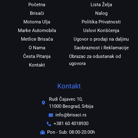
m
Početna
Lista Želja
Brisači
Nalog
Motorna Ulja
Politika Privatnosti
Marke Automobila
Uslovi Korišćenja
Metlice Brisača
Ugovor o prodaji na daljinu
O Nama
Saobraznost i Reklamacije
Česta Pitanja
Obrazac za odustanak od
ugovora
Kontakt
Kontakt
Rudi Čajavec 10,
11000 Beograd, Srbija
info@brisaci.rs
+381 60 4018930
Pon - Sub: 08:00-20:00h