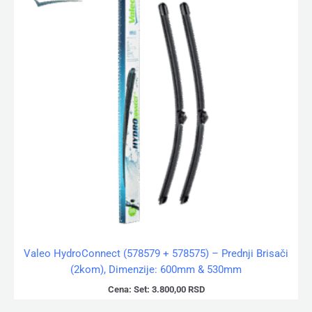
Valeo HydroConnect (578579 + 578575) – Prednji Brisači
(2kom), Dimenzije: 600mm & 530mm
Cena:
Set:
3.800,00
RSD