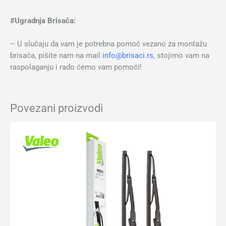
#Ugradnja Brisača:
– U slučaju da vam je potrebna pomoć vezano za montažu
brisača, pišite nam na mail
info@brisaci.rs
, stojimo vam na
raspolaganju i rado ćemo vam pomoći!
Povezani proizvodi