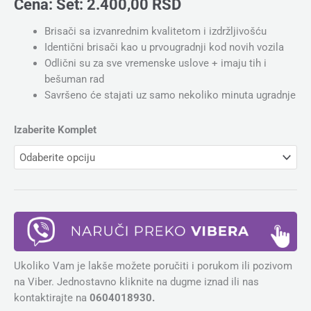
Cena:
Set:
2.400,00
RSD
Brisači sa izvanrednim kvalitetom i izdržljivošću
Identični brisači kao u prvougradnji kod novih vozila
Odlični su za sve vremenske uslove + imaju tih i
bešuman rad
Savršeno će stajati uz samo nekoliko minuta ugradnje
Izaberite Komplet
Ukoliko Vam je lakše možete poručiti i porukom ili pozivom
na Viber. Jednostavno kliknite na dugme iznad ili nas
kontaktirajte na
0604018930.