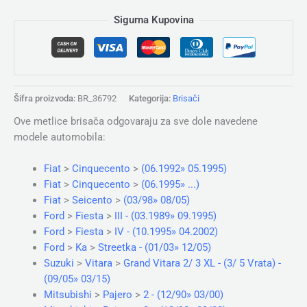
Sigurna Kupovina
Šifra proizvoda:
BR_36792
Kategorija:
Brisači
Ove metlice brisača odgovaraju za sve dole navedene
modele automobila:
Fiat
>
Cinquecento
>
(06.1992» 05.1995)
Fiat
>
Cinquecento
>
(06.1995» ...)
Fiat
>
Seicento
>
(03/98» 08/05)
Ford
>
Fiesta
>
III - (03.1989» 09.1995)
Ford
>
Fiesta
>
IV - (10.1995» 04.2002)
Ford
>
Ka
>
Streetka - (01/03» 12/05)
Suzuki
>
Vitara
>
Grand Vitara 2/ 3 XL - (3/ 5 Vrata) -
(09/05» 03/15)
Mitsubishi
>
Pajero
>
2 - (12/90» 03/00)