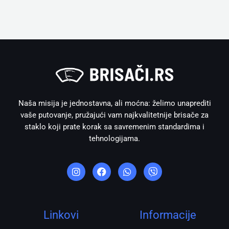
Naša misija je jednostavna, ali moćna: želimo unaprediti
vaše putovanje, pružajući vam najkvalitetnije brisače za
staklo koji prate korak sa savremenim standardima i
tehnologijama.
I
F
W
V
n
a
h
i
s
c
a
b
t
e
t
e
a
b
s
r
g
o
a
r
o
p
Linkovi
Informacije
a
k
p