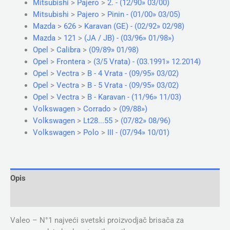
Mitsubishi
>
Pajero
>
2. - (12/90» 03/00)
Mitsubishi
>
Pajero
>
Pinin - (01/00» 03/05)
Mazda
>
626
>
Karavan (GE) - (02/92» 02/98)
Mazda
>
121
>
(JA / JB) - (03/96» 01/98»)
Opel
>
Calibra
>
(09/89» 01/98)
Opel
>
Frontera
>
(3/5 Vrata) - (03.1991» 12.2014)
Opel
>
Vectra
>
B - 4 Vrata - (09/95» 03/02)
Opel
>
Vectra
>
B - 5 Vrata - (09/95» 03/02)
Opel
>
Vectra
>
B - Karavan - (11/96» 11/03)
Volkswagen
>
Corrado
>
(09/88»)
Volkswagen
>
Lt28...55
>
(07/82» 08/96)
Volkswagen
>
Polo
>
III - (07/94» 10/01)
Opis
Dodatne informacije
Valeo – N°1 najveći svetski proizvodjač brisača za