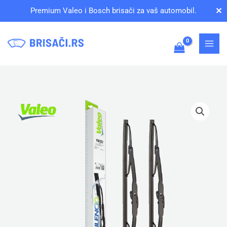
Pređi
✕
Premium Valeo i Bosch brisači za vaš automobil.
na
sadržaj