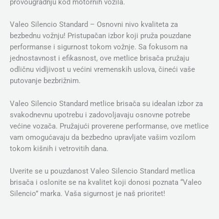
provougradnju kod motornih vozila.
Valeo Silencio Standard – Osnovni nivo kvaliteta za
bezbednu vožnju! Pristupačan izbor koji pruža pouzdane
performanse i sigurnost tokom vožnje. Sa fokusom na
jednostavnost i efikasnost, ove metlice brisača pružaju
odličnu vidljivost u većini vremenskih uslova, čineći vaše
putovanje bezbrižnim.
Valeo Silencio Standard metlice brisača su idealan izbor za
svakodnevnu upotrebu i zadovoljavaju osnovne potrebe
većine vozača. Pružajući proverene performanse, ove metlice
vam omogućavaju da bezbedno upravljate vašim vozilom
tokom kišnih i vetrovitih dana.
Uverite se u pouzdanost Valeo Silencio Standard metlica
brisača i oslonite se na kvalitet koji donosi poznata “Valeo
Silencio” marka. Vaša sigurnost je naš prioritet!