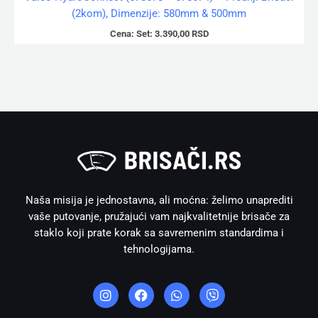
(2kom), Dimenzije: 580mm & 500mm
Cena:
Set:
3.390,00
RSD
Naša misija je jednostavna, ali moćna: želimo unaprediti
vaše putovanje, pružajući vam najkvalitetnije brisače za
staklo koji prate korak sa savremenim standardima i
tehnologijama.
I
F
W
V
n
a
h
i
s
c
a
b
t
e
t
e