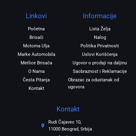
a
b
s
r
g
o
a
r
o
p
Linkovi
Informacije
a
k
p
m
Početna
Lista Želja
Brisači
Nalog
Motorna Ulja
Politika Privatnosti
Marke Automobila
Uslovi Korišćenja
Metlice Brisača
Ugovor o prodaji na daljinu
O Nama
Saobraznost i Reklamacije
Česta Pitanja
Obrazac za odustanak od
ugovora
Kontakt
Kontakt
Rudi Čajavec 10,
11000 Beograd, Srbija