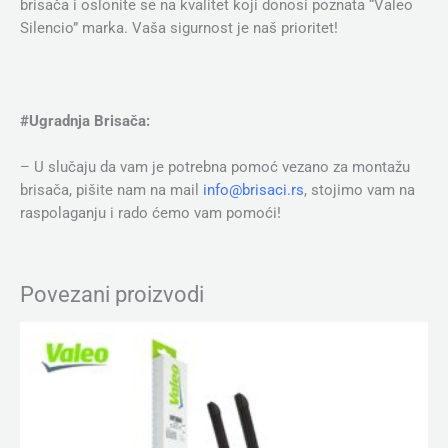
brisača i oslonite se na kvalitet koji donosi poznata “Valeo
Silencio” marka. Vaša sigurnost je naš prioritet!
#Ugradnja Brisača:
– U slučaju da vam je potrebna pomoć vezano za montažu
brisača, pišite nam na mail
info@brisaci.rs
, stojimo vam na
raspolaganju i rado ćemo vam pomoći!
Povezani proizvodi