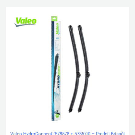
Valeo HydroConnect (578578 + 578574) – Prednji Brisači