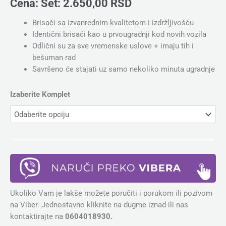
Cena:
Set:
2.650,00
RSD
Brisači sa izvanrednim kvalitetom i izdržljivošću
Identični brisači kao u prvougradnji kod novih vozila
Odlični su za sve vremenske uslove + imaju tih i
bešuman rad
Savršeno će stajati uz samo nekoliko minuta ugradnje
Izaberite Komplet
Ukoliko Vam je lakše možete poručiti i porukom ili pozivom
na Viber. Jednostavno kliknite na dugme iznad ili nas
kontaktirajte na
0604018930.