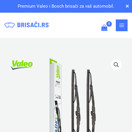
Pređi
✕
Premium Valeo i Bosch brisači za vaš automobil.
na
sadržaj