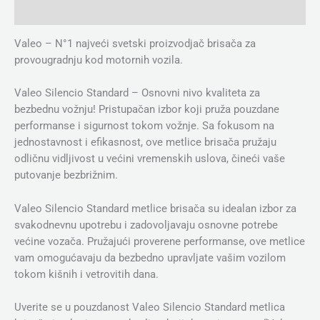
Dodatne informacije
Valeo – N°1 najveći svetski proizvodjač brisača za
provougradnju kod motornih vozila.
Valeo Silencio Standard – Osnovni nivo kvaliteta za
bezbednu vožnju! Pristupačan izbor koji pruža pouzdane
performanse i sigurnost tokom vožnje. Sa fokusom na
jednostavnost i efikasnost, ove metlice brisača pružaju
odličnu vidljivost u većini vremenskih uslova, čineći vaše
putovanje bezbrižnim.
Valeo Silencio Standard metlice brisača su idealan izbor za
svakodnevnu upotrebu i zadovoljavaju osnovne potrebe
većine vozača. Pružajući proverene performanse, ove metlice
vam omogućavaju da bezbedno upravljate vašim vozilom
tokom kišnih i vetrovitih dana.
Uverite se u pouzdanost Valeo Silencio Standard metlica