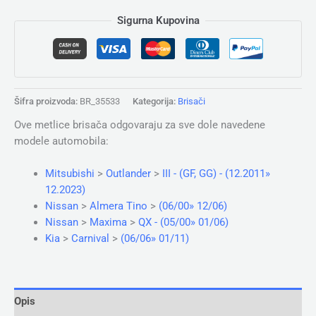
Sigurna Kupovina
Šifra proizvoda:
BR_35533
Kategorija:
Brisači
Ove metlice brisača odgovaraju za sve dole navedene
modele automobila:
Mitsubishi
>
Outlander
>
III - (GF, GG) - (12.2011»
12.2023)
Nissan
>
Almera Tino
>
(06/00» 12/06)
Nissan
>
Maxima
>
QX - (05/00» 01/06)
Kia
>
Carnival
>
(06/06» 01/11)
Opis