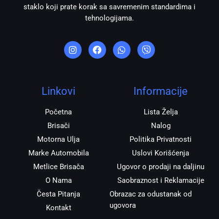
staklo koji prate korak sa savremenim standardima i
tehnologijama.
I
F
W
V
n
a
h
i
s
c
a
b
t
e
t
e
a
b
s
r
g
o
a
r
o
p
Linkovi
Informacije
a
k
p
m
Početna
Lista Želja
Brisači
Nalog
Motorna Ulja
Politika Privatnosti
Marke Automobila
Uslovi Korišćenja
Metlice Brisača
Ugovor o prodaji na daljinu
O Nama
Saobraznost i Reklamacije
Česta Pitanja
Obrazac za odustanak od
ugovora
Kontakt