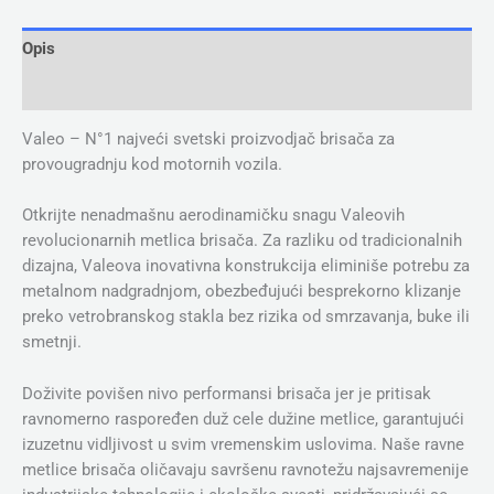
Opis
Dodatne informacije
Valeo – N°1 najveći svetski proizvodjač brisača za
provougradnju kod motornih vozila.
Otkrijte nenadmašnu aerodinamičku snagu Valeovih
revolucionarnih metlica brisača. Za razliku od tradicionalnih
dizajna, Valeova inovativna konstrukcija eliminiše potrebu za
metalnom nadgradnjom, obezbeđujući besprekorno klizanje
preko vetrobranskog stakla bez rizika od smrzavanja, buke ili
smetnji.
Doživite povišen nivo performansi brisača jer je pritisak
ravnomerno raspoređen duž cele dužine metlice, garantujući
izuzetnu vidljivost u svim vremenskim uslovima. Naše ravne
metlice brisača oličavaju savršenu ravnotežu najsavremenije