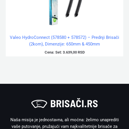
Valeo HydroConnect (578580 + 578572) – Prednji Brisači
(2kom), Dimenzije: 650mm & 450mm
Cena:
Set:
3.639,00
RSD
Naša misija je jednostavna, ali moćna: želimo unaprediti
vaše putovanje, pružajući vam najkvalitetnije brisače za