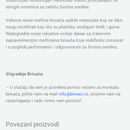
industrijske tehnologije i ekološke svesti, pridržavajući se
strogih smernica za zaštitu životne sredine.
Valeove ravne metlice brisača sadrže materijale koji se lako
mogu reciklirati kao što su plastika, nerđajući čelik i guma.
Nadogradite svoje iskustvo vožnje danas sa Valeovim
najsavremenijim metlicama brisača koje redefinišu izvrsnost
i u pogledu performansi i odgovornosti za životnu sredinu.
#Ugradnja Brisača:
– U slučaju da vam je potrebna pomoć vezano za montažu
brisača, pišite nam na mail
info@brisaci.rs
, stojimo vam na
raspolaganju i rado ćemo vam pomoći!
Povezani proizvodi