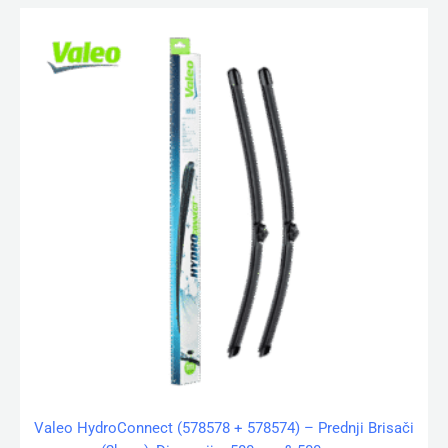
Valeo HydroConnect (578578 + 578574) – Prednji Brisači