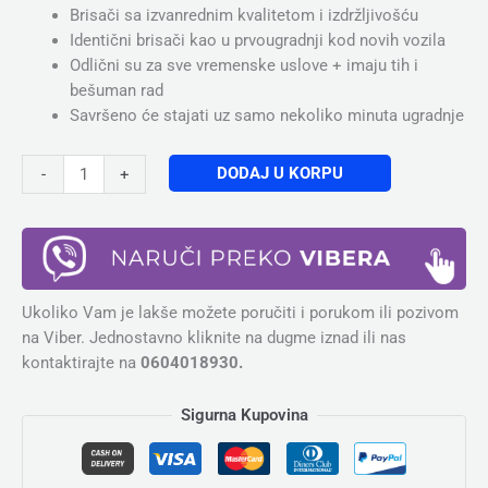
Brisači sa izvanrednim kvalitetom i izdržljivošću
Identični brisači kao u prvougradnji kod novih vozila
Odlični su za sve vremenske uslove + imaju tih i
bešuman rad
Savršeno će stajati uz samo nekoliko minuta ugradnje
DODAJ U KORPU
-
+
Ukoliko Vam je lakše možete poručiti i porukom ili pozivom
na Viber. Jednostavno kliknite na dugme iznad ili nas
kontaktirajte na
0604018930.
Sigurna Kupovina