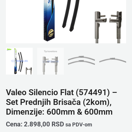
&
600mm
količina
Valeo Silencio Flat (574491) –
Set Prednjih Brisača (2kom),
Dimenzije: 600mm & 600mm
Cena:
2.898,00
RSD
sa PDV-om