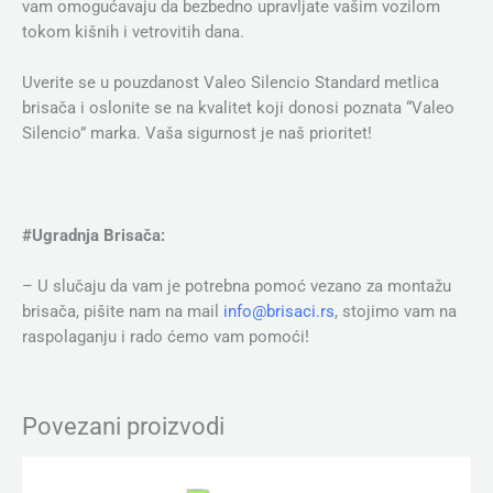
vam omogućavaju da bezbedno upravljate vašim vozilom
tokom kišnih i vetrovitih dana.
Uverite se u pouzdanost Valeo Silencio Standard metlica
brisača i oslonite se na kvalitet koji donosi poznata “Valeo
Silencio” marka. Vaša sigurnost je naš prioritet!
#Ugradnja Brisača:
– U slučaju da vam je potrebna pomoć vezano za montažu
brisača, pišite nam na mail
info@brisaci.rs
, stojimo vam na
raspolaganju i rado ćemo vam pomoći!
Povezani proizvodi