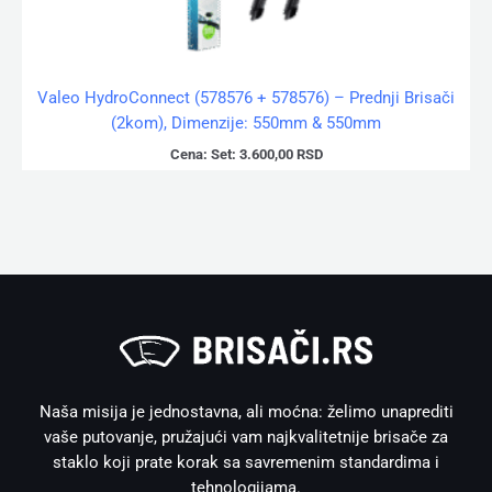
Valeo HydroConnect (578576 + 578576) – Prednji Brisači
(2kom), Dimenzije: 550mm & 550mm
Cena:
Set:
3.600,00
RSD
Naša misija je jednostavna, ali moćna: želimo unaprediti
vaše putovanje, pružajući vam najkvalitetnije brisače za
staklo koji prate korak sa savremenim standardima i
tehnologijama.