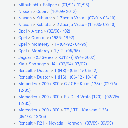
Mitsubishi
>
Eclipse
>
(01/91» 12/95)
Nissan
>
Cube
>
(10/09» 2012)
Nissan
>
Kubistar
>
1 Zadnja Vrata - (07/01» 03/10)
Nissan
>
Kubistar
>
2 Zadnja Vrata - (11/03» 03/10)
Opel
>
Arena
>
(02/98» /02)
Opel
>
Combo
>
(1985» 1992)
Opel
>
Monterey
>
1 - (04/92» 04/95)
Opel
>
Monterey
>
1 / 2 - (05/95»)
Jaguar
>
XJ Series
>
XJ12 - (1994» 2002)
Kia
>
Sportage
>
JA - (02/94» 07/02)
Renault
>
Duster
>
1 (HS) - (05/11» 05/12)
Renault
>
Duster
>
1 (HS) - (06/12» 10/14)
Mercedes
>
200 / 300
>
C / CE - Kupe (123) - (02/76»
12/85)
Mercedes
>
200 / 300
>
E / D - 4 Vrata (123) - (02/76»
12/85)
Mercedes
>
200 / 300
>
TE / TD - Karavan (123) -
(06/78» 12/85)
Renault
>
R21
>
Nevada - Karavan - (07/89» 09/95)