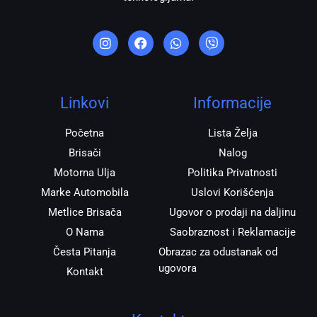
I
F
W
V
n
a
h
i
s
c
a
b
t
e
t
e
a
b
s
r
g
o
a
r
o
p
Linkovi
Informacije
a
k
p
m
Početna
Lista Želja
Brisači
Nalog
Motorna Ulja
Politika Privatnosti
Marke Automobila
Uslovi Korišćenja
Metlice Brisača
Ugovor o prodaji na daljinu
O Nama
Saobraznost i Reklamacije
Česta Pitanja
Obrazac za odustanak od
ugovora
Kontakt