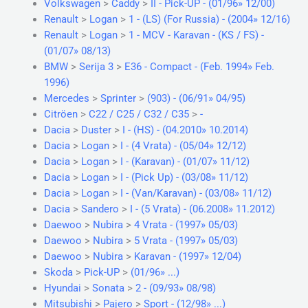
Volkswagen
>
Caddy
>
II - Pick-UP - (01/96» 12/00)
Renault
>
Logan
>
1 - (LS) (For Russia) - (2004» 12/16)
Renault
>
Logan
>
1 - MCV - Karavan - (KS / FS) -
(01/07» 08/13)
BMW
>
Serija 3
>
E36 - Compact - (Feb. 1994» Feb.
1996)
Mercedes
>
Sprinter
>
(903) - (06/91» 04/95)
Citröen
>
C22 / C25 / C32 / C35
>
-
Dacia
>
Duster
>
I - (HS) - (04.2010» 10.2014)
Dacia
>
Logan
>
I - (4 Vrata) - (05/04» 12/12)
Dacia
>
Logan
>
I - (Karavan) - (01/07» 11/12)
Dacia
>
Logan
>
I - (Pick Up) - (03/08» 11/12)
Dacia
>
Logan
>
I - (Van/Karavan) - (03/08» 11/12)
Dacia
>
Sandero
>
I - (5 Vrata) - (06.2008» 11.2012)
Daewoo
>
Nubira
>
4 Vrata - (1997» 05/03)
Daewoo
>
Nubira
>
5 Vrata - (1997» 05/03)
Daewoo
>
Nubira
>
Karavan - (1997» 12/04)
Skoda
>
Pick-UP
>
(01/96» ...)
Hyundai
>
Sonata
>
2 - (09/93» 08/98)
Mitsubishi
>
Pajero
>
Sport - (12/98» ...)