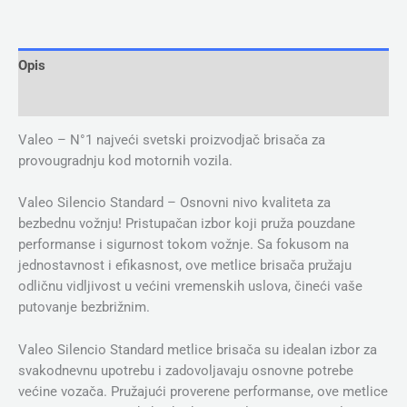
Opis
Dodatne informacije
Valeo – N°1 najveći svetski proizvodjač brisača za
provougradnju kod motornih vozila.
Valeo Silencio Standard – Osnovni nivo kvaliteta za
bezbednu vožnju! Pristupačan izbor koji pruža pouzdane
performanse i sigurnost tokom vožnje. Sa fokusom na
jednostavnost i efikasnost, ove metlice brisača pružaju
odličnu vidljivost u većini vremenskih uslova, čineći vaše
putovanje bezbrižnim.
Valeo Silencio Standard metlice brisača su idealan izbor za
svakodnevnu upotrebu i zadovoljavaju osnovne potrebe
većine vozača. Pružajući proverene performanse, ove metlice