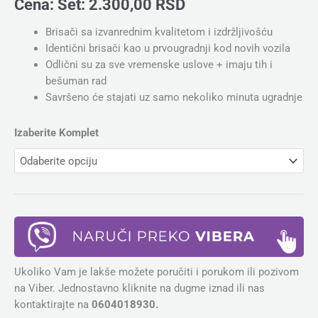
Cena:
Set:
2.300,00
RSD
Brisači sa izvanrednim kvalitetom i izdržljivošću
Identični brisači kao u prvougradnji kod novih vozila
Odlični su za sve vremenske uslove + imaju tih i
bešuman rad
Savršeno će stajati uz samo nekoliko minuta ugradnje
Izaberite Komplet
Ukoliko Vam je lakše možete poručiti i porukom ili pozivom
na Viber. Jednostavno kliknite na dugme iznad ili nas
kontaktirajte na
0604018930.