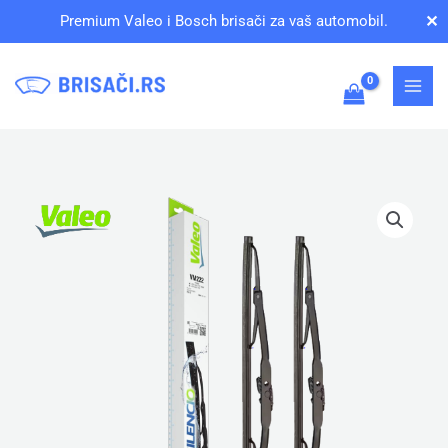
Pređi
✕
Premium Valeo i Bosch brisači za vaš automobil.
na
sadržaj